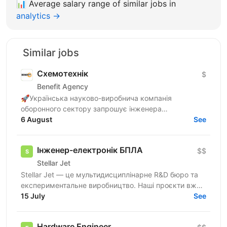
📊
Average salary range of similar jobs in
analytics →
Similar jobs
Схемотехнік
$
Benefit Agency
🚀Українська науково-виробнича компанія
оборонного сектору запрошує інженера
схемотехніка до команди в київський офіс.
6 August
See
Бронювання від мобілізації — з першого...
Інженер-електронік БПЛА
$$
Stellar Jet
Stellar Jet — це мультидисциплінарне R&D бюро та
експериментальне виробництво. Наші проєкти вже
довели свою ефективність, і ми продовжуємо
15 July
See
активну роботу...
Hardware Engineer