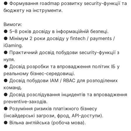
● Формування roadmap розвитку security-функції та
бюджету на інструменти.
Вимоги:
● 5–8 років досвіду в інформаційній безпеці.
● Мінімум 2 роки досвіду у fintech / payments /
iGaming.
● Практичний досвід побудови security-функції з
нуля.
● Досвід розробки та впровадження політик ІБ у
реальному бізнес-середовищі.
● Досвід побудови IAM / RBAC для розподілених
команд.
● Досвід розслідування інцидентів та впровадження
preventive-заходів.
● Розуміння ризиків платіжного бізнесу
(інсайдерські загрози, фрод, API-доступи).
● Вільна англійська (робоча мова).