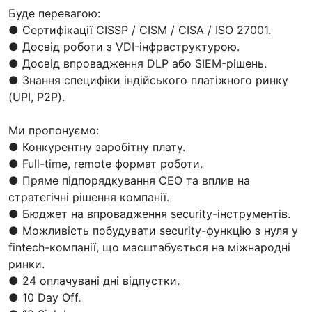
Буде перевагою:
● Сертифікації CISSP / CISM / CISA / ISO 27001.
● Досвід роботи з VDI-інфраструктурою.
● Досвід впровадження DLP або SIEM-рішень.
● Знання специфіки індійського платіжного ринку
(UPI, P2P).
Ми пропонуємо:
● Конкурентну заробітну плату.
● Full-time, remote формат роботи.
● Пряме підпорядкування CEO та вплив на
стратегічні рішення компанії.
● Бюджет на впровадження security-інструментів.
● Можливість побудувати security-функцію з нуля у
fintech-компанії, що масштабується на міжнародні
ринки.
● 24 оплачувані дні відпустки.
● 10 Day Off.