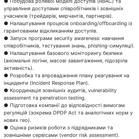
● Побудова ролевої моделі доступів (RBAC) та
управління доступами співробітників і зовнішніх
учасників (трейдерів, мерчантів, партнерів).
● Налаштування процесів onboarding/offboarding із
гарантованим відкликанням доступів.
● Запуск програми security awareness: навчання
співробітників, тестування знань, phishing-симуляції.
● Налаштування базового моніторингу безпеки
(аномальні логіни, масові завантаження, підозріла
активність).
● Розробка та впровадження плану реагування на
інциденти (Incident Response Plan).
● Координація зовнішніх аудитів, vulnerability
assessment та penetration testing.
● Підготовка компанії до відповідності вимогам
регуляцій (зокрема DPDP Act та аналогічних норм у
нових гео).
● Оцінка ризиків роботи з підрядниками та
зовнішніми сервісами (vendor risk assessment).