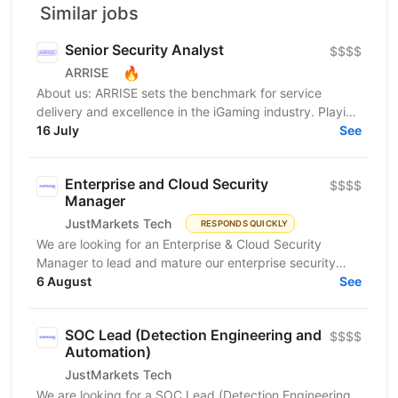
Similar jobs
Senior Security Аnalyst
$$$$
🔥
ARRISE
About us: ARRISE sets the benchmark for service
delivery and excellence in the iGaming industry. Playing
a key role in the success of its clients, which...
16 July
See
Enterprise and Cloud Security
$$$$
Manager
JustMarkets Tech
RESPONDS QUICKLY
We are looking for an Enterprise & Cloud Security
Manager to lead and mature our enterprise security
function across cloud, network, identity, endpoint,
6 August
See
and...
SOC Lead (Detection Engineering and
$$$$
Automation)
JustMarkets Tech
We are looking for a SOC Lead (Detection Engineering