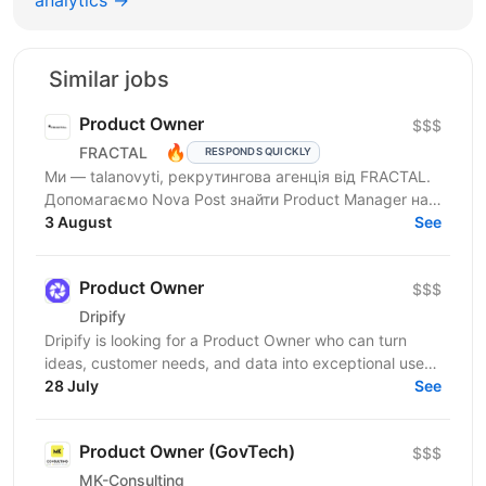
analytics →
Similar jobs
Product Owner
$$$
🔥
FRACTAL
RESPONDS QUICKLY
Ми — talanovyti, рекрутингова агенція від FRACTAL.
Допомагаємо Nova Post знайти Product Manager на
напрямок цифрового асистента у відділеннях. Це
3 August
See
ключова...
Product Owner
$$$
Drіріfy
Dripify is looking for a Product Owner who can turn
ideas, customer needs, and data into exceptional user
experiences. You’ll do discovery, define...
28 July
See
Product Owner (GovTech)
$$$
MK-Consulting