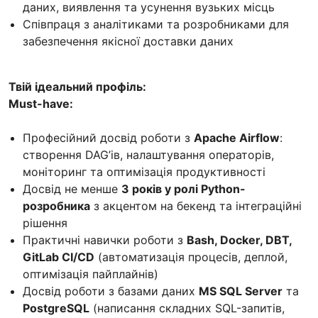
даних, виявлення та усунення вузьких місць
Співпраця з аналітиками та розробниками для
забезпечення якісної доставки даних
Твій ідеальний профіль:
Must-have:
Професійний досвід роботи з
Apache Airflow
:
створення DAG’ів, налаштування операторів,
моніторинг та оптимізація продуктивності
Досвід не менше
3 років у ролі Python-
розробника
з акцентом на бекенд та інтеграційні
рішення
Практичні навички роботи з
Bash, Docker, DBT,
GitLab CI/CD
(автоматизація процесів, деплой,
оптимізація пайплайнів)
Досвід роботи з базами даних
MS SQL Server
та
PostgreSQL
(написання складних SQL-запитів,