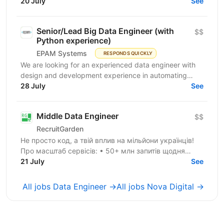
транзакцій та великими обсягами даних. Ми
20 July
See
створюємо...
Senior/Lead Big Data Engineer (with
$$
Python experience)
EPAM Systems
RESPONDS QUICKLY
We are looking for an experienced data engineer with
design and development experience in automating
scalable and high-performance data processing
28 July
See
systems...
Middle Data Engineer
$$
RecruitGarden
Не просто код, а твій вплив на мільйони українців!
Про масштаб сервісів: • 50+ млн запитів щодня
проходять через наші системи • 10+ млн активних...
21 July
See
All jobs Data Engineer →
All jobs Nova Digital →