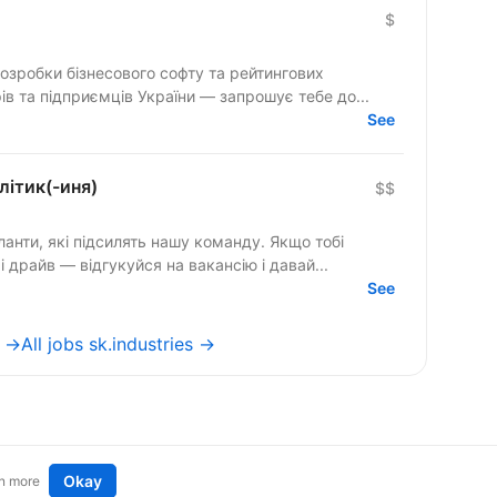
$
озробки бізнесового софту та рейтингових
в та підприємців України — запрошує тебе до...
See
літик(-иня)
$$
анти, які підсилять нашу команду. Якщо тобі
і драйв — відгукуйся на вакансію і давай...
See
e →
All jobs sk.industries →
Okay
n more
t an idea
Remote tech jobs in Europe