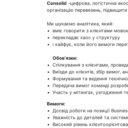
Сonsolid
-цифрова, логістична еко
організацію перевезень, підвищити
Ми шукаємо аналітика, який:
вміє говорити з клієнтами мовою
перекладає хаос у структуру
і кайфує, коли його вимоги пе
Обовʼязки:
Спілкування з клієнтами, провед
Виїзди до клієнтів, збір вимог, а
Формування та ведення технічної
Передача вимог команді розробки
Участь у мітингах, узгодження т
Вимоги:
Досвід роботи на позиції Busines
Уважність до деталей та систем
Високий рівень клієнтоорієнтова