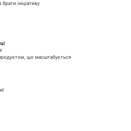
брати ініціативу
ці
і
 продуктом, що масштабується
el