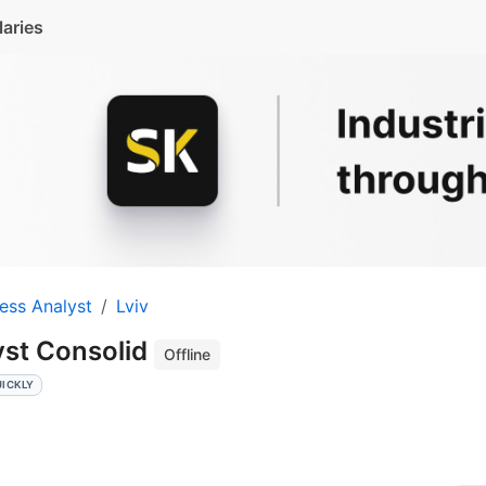
laries
ess Analyst
Lviv
yst Consolid
Offline
UICKLY