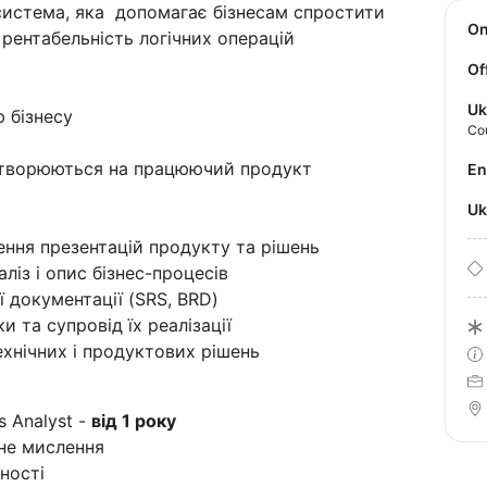
система, яка допомагає бізнесам спростити
O
 рентабельність логічних операцій
Of
Uk
 бізнесу
Co
ретворюються на працюючий продукт
E
U
ення презентацій продукту та рішень
наліз і опис бізнес-процесів
 документації (SRS, BRD)
 та супровід їх реалізації
ехнічних і продуктових рішень
s Analyst -
від 1 року
не мислення
ності