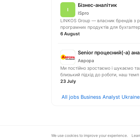
Бізнес-аналітик
ISpro
LINKOS Group — власник брендів з р
програмних продуктів для бухгалтері
6 August
Senior процесний(-а) ана
Аврора
Ми постійно зростаємо і шукаємо тал
близький підхід до роботи, наш темп 
23 July
All jobs Business Analyst Ukrain
We use cookies to improve your experience.
Lear
magic@djinni.co
Terms of Use
Sugges