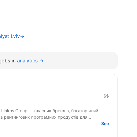
alyst Lviv→
jobs in
analytics →
$$
 Linkos Group — власник брендів, багаторічний
та рейтингових програмних продуктів для...
See