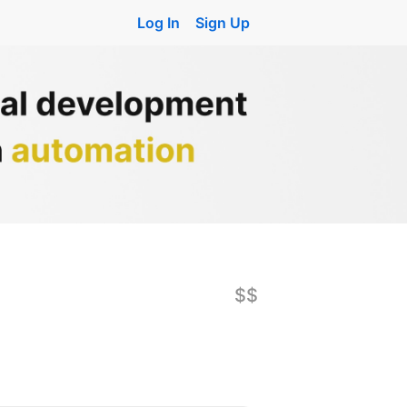
Log In
Sign Up
$$