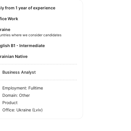
nly from 1 year of experience
fice Work
raine
untries where we consider candidates
nglish B1 - Intermediate
krainian Native
Business Analyst
Employment: Fulltime
Domain: Other
Product
Office:
Ukraine
(Lviv)