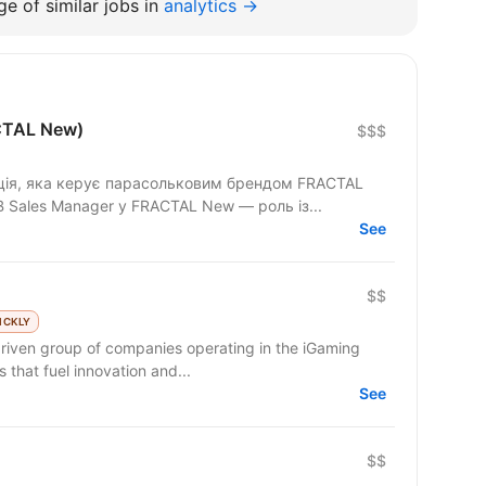
e of similar jobs in
analytics →
CTAL New)
$$$
ція, яка керує парасольковим брендом FRACTAL
Запрошуємо B2B Sales Manager у FRACTAL New — роль із...
See
$$
ICKLY
riven group of companies operating in the iGaming
 that fuel innovation and...
See
$$