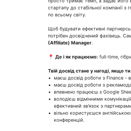
просто тримає темп, а задає його в
стартапу до стабільної компанії з
по всьому світу.
Щоб будувати ефективні партнерськ
потрібен досвідчений фахівець. С
(Affiliate) Manager
.
📍
Де і як працюємо:
full-time, гіб
Твій досвід стане у нагоді, якщо ти
маєш досвід роботи з Finance - в
маєш досвід роботи з рекламода
впевнено працюєш з Google Shee
володієш відмінними комунікаці
ефективний зв’язок з партнерами
вільно користуєшся англійською 
конференцій.