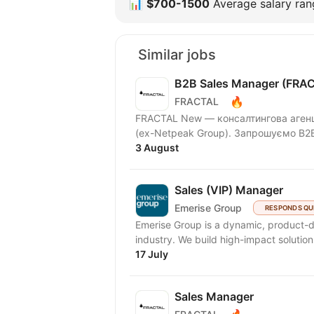
📊
$700-1500
Average salary rang
Similar jobs
B2B Sales Manager (FRA
🔥
FRACTAL
FRACTAL New — консалтингова аген
(ex-Netpeak Group). 
3 August
Sales (VIP) Manager
Emerise Group
RESPONDS QU
Emerise Group is a dynamic, product-d
industry. We build high-impact solutions
17 July
Sales Manager