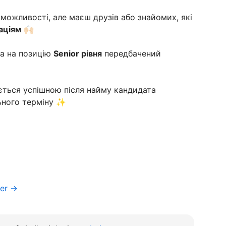
 можливості, але маєш друзів або знайомих, які
аціям
🙌🏻
а на позицію
Senior рівня
передбачений
ться успішною після найму кандидата
ьного терміну ✨
ger →