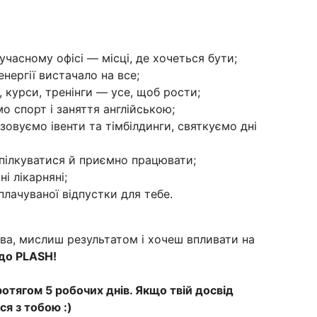
часному офісі — місці, де хочеться бути;
нергії вистачало на все;
, курси, тренінги — усе, щоб рости;
о спорт і заняття англійською;
овуємо івенти та тімбілдинги, святкуємо дні
пілкуватися й приємно працювати;
і лікарняні;
плачуваної відпустки для тебе.
ва, мислиш результатом і хочеш впливати на
до PLASH!
тягом 5 робочих днів. Якщо твій досвід
я з тобою :)