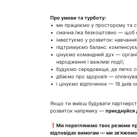
Про умови та турботу:
ми працюємо у просторому та су
смачна їжа безкоштовно — щоб е
інвестуємо у розвиток: навчання
підтримуємо баланс: компенсуєм
цінуємо командний дух — організ
народження і важливі події;
будуємо середовище, де легко с
дбаємо про здоров’я — оплачуван
і цінуємо відпочинок — 18 днів о
Якщо ти вмієш будувати партнерст
розвиток напрямку —
приєднуйся 
❗️
Ми переглянемо твоє резюме про
відповідає вимогам — ми зв’яжемос