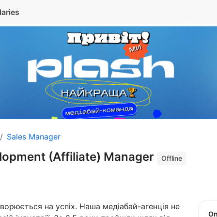
laries
Sales Manager
lopment (Affiliate) Manager
Offline
ворюється на успіх. Наша медіабай-агенція не
O