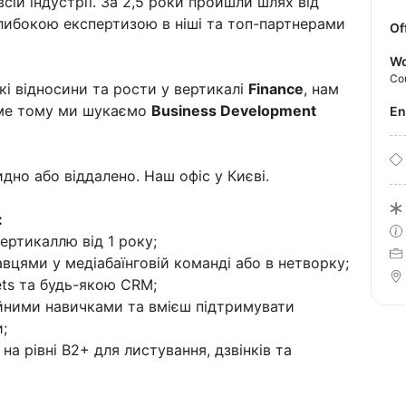
сій індустрії. За 2,5 роки пройшли шлях від
 глибокою експертизою в ніші та топ-партнерами
Of
Wo
Co
і відносини та рости у вертикалі
Finance
, нам
аме тому ми шукаємо
Business Development
E
ридно або віддалено. Наш офіс у Києві.
:
ертикаллю від 1 року;
вцями у медіабаїнговій команді або в нетворку;
ts та будь-якою CRM;
йними навичками та вмієш підтримувати
;
на рівні B2+ для листування, дзвінків та