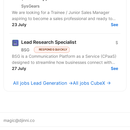
SysGears
We are looking for a Trainee / Junior Sales Manager
aspiring to become a sales professional and ready to
grow in Lead Generation and Full-Cycle Sales....
23 July
See
Lead Research Specialist
$
BSG
RESPONDS QUICKLY
BSG is a Communication Platform as a Service (CPaaS)
designed to streamline how businesses connect with
customers across multiple channels. Our flexible,...
27 July
See
All jobs Lead Generation →
All jobs CubeX →
magic@djinni.co
Terms of Use