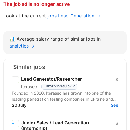
The job ad is no longer active
Look at the current
jobs Lead Generation →
📊
Average salary range of similar jobs in
analytics →
Similar jobs
Lead Generator/Researcher
$
Iterasec
RESPONDS QUICKLY
Founded in 2020, Iterasec has grown into one of the
leading penetration testing companies in Ukraine and
Poland. We specialize in high-impact and in-depth...
20 July
See
Junior Sales / Lead Generation
$
(Internship)