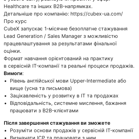
Healthcare та інших B2B-напрямках.
Детальніше про компанію: https://cubex-ua.com/
Про курс
CubeX запускає 1-місячне безоплатне стажування
Lead Generation / Sales Manager з можливістю
працевлаштування за результатами фінальної
оцінки.
Формат навчання орієнтований на практику
в сервісній IT-компанії та реальні процеси продажів.
Вимоги
:
Рівень англійської мови Upper-Intermediate або
вище (усна та письмова)
Зацікавленість у розвитку в IT та продажах
Відповідальність, системне мислення, бажання
працювати з B2B-клієнтами
Після завершення стажування ви зможете
Розуміти основи продажів у сервісній IT-компанії
Визначати ICP та працювати з ним