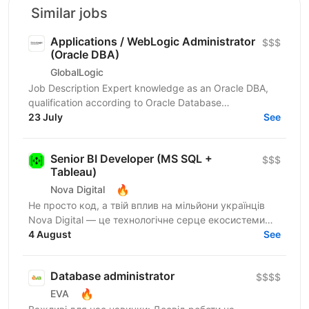
Similar jobs
Applications / WebLogic Administrator
$$$
(Oracle DBA)
GlobalLogic
Job Description Expert knowledge as an Oracle DBA,
qualification according to Oracle Database
Administration 2019 Certified Professional or
23 July
See
comparable,...
Senior BI Developer (MS SQL +
$$$
Tableau)
🔥
Nova Digital
Не просто код, а твій вплив на мільйони українців
Nova Digital — це технологічне серце екосистеми
NOVA, де твій код стає частиною щоденного життя
4 August
See
цілої...
Database administrator
$$$$
🔥
EVA