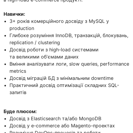
Навички:
3+ років комерційного досвіду з MySQL у
production
Глибоке розуміння InnoDB, транзакцій, блокувань,
replication / clustering
Досвід роботи з high-load системами
та великими обʼємами даних
Вміння аналізувати логи, slow queries, performance
metrics
Досвід міграцій БД з мінімальним downtime
Практичний досвід оптимізації складних SQL-
запитів
Буде плюсом:
Досвід з Elasticsearch та/або MongoDB
Досвід у e-commerce або Magento-проектах
Розуміння DevOps-процесів та роботи