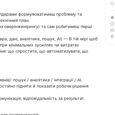
холдерами формулюватимеш проблему та
ехнічний план.
з оверінжинірингу) та сам робитимеш перші
ра, дані, аналітика, пошук, AI) — В тій мірі щоб
 при мінімальних зусиллях чи витратах
ння: що спростити, що автоматизувати, що
ів): пошук / аналітика / інтеграції / AI.
стійно підняти й показати робоче рішення
мунікація, відповідальність за результат.
 для експериментів.