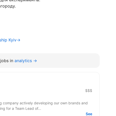
агороду.
ship Kyiv→
jobs in
analytics →
$$$
ing company actively developing our own brands and
king for a Team Lead of...
See