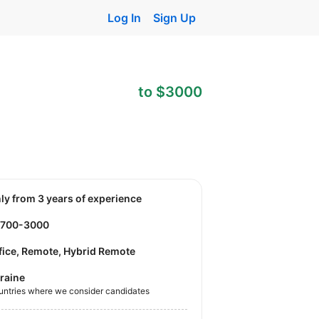
Log In
Sign Up
to $3000
nly from 3 years of experience
2700-3000
fice, Remote, Hybrid Remote
raine
untries where we consider candidates