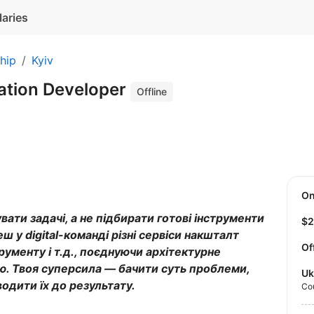
laries
hip
Kyiv
ration Developer
Offline
O
ати задачі, а не підбирати готові інструменти
$
ш у digital-команді різні сервіси накшталт
Of
рументу і т.д., поєднуючи архітектурне
ю. Твоя суперсила — бачити суть проблеми,
Uk
одити їх до результату.
Co