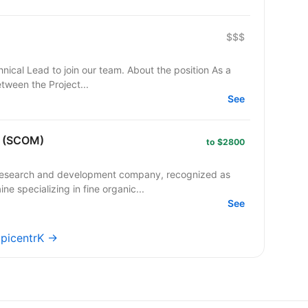
$$$
join our team. About the position As a
etween the Project...
See
r (SCOM)
to $2800
research and development company, recognized as
ne specializing in fine organic...
See
EpicentrK →