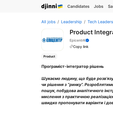
Candidates
Jobs
Sa
All jobs
Leadership
Tech Leaders
Product Integ
EpicentrK
Copy link
Product
Програміст-інтегратор рішень
Шукаємо людину, що буде розв’язув
чи рішення з “ринку”. Розроблятиме
пошук, побудова аналітичного інст
мислення з практичною реалізаціє
швидко пропонувати варіанти і дов