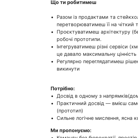
Що ти робитимеш
Разом із продактами та стейк
перетворюватимеш її на чіткий т
Проєктуватимеш архітектуру (бе
робочі прототипи.
Інтегруватимеш різні сервіси (хма
це давало максимальну цінність
Регулярно переглядатимеш ріше
викинути
Потрібно:
Досвід в одному з напрямків(домен
Практичний досвід — вмієш само
(прототип)
Сильне логічне мислення, ясна ко
Ми пропонуємо:
Команду без бюрократії, простір