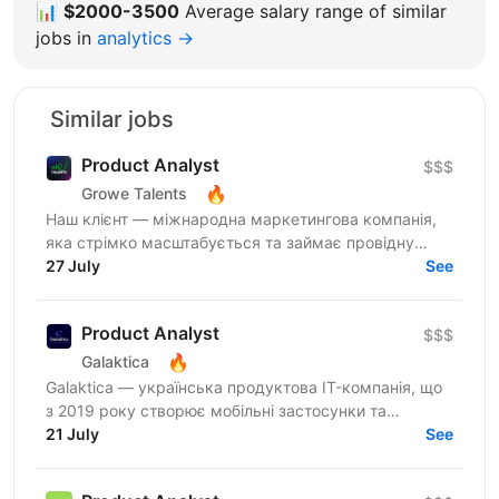
📊
$2000-3500
Average salary range of similar
jobs in
analytics →
Similar jobs
Product Analyst
$$$
🔥
Growe Talents
Наш клієнт — міжнародна маркетингова компанія,
яка стрімко масштабується та займає провідну
позицію в індустрії iGaming, з особливою увагою до
27 July
See
ринку...
Product Analyst
$$$
🔥
Galaktica
Galaktica — українська продуктова IT-компанія, що
з 2019 року створює мобільні застосунки та
вебпродукти для ринків Tier-1. У команді 350+
21 July
See
фахівців з...