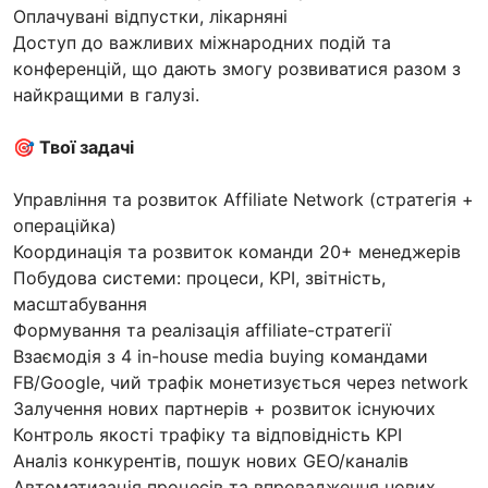
Оплачувані відпустки, лікарняні
Доступ до важливих міжнародних подій та
конференцій, що дають змогу розвиватися разом з
найкращими в галузі.
🎯 Твої задачі
Управління та розвиток Affiliate Network (стратегія +
операційка)
Координація та розвиток команди 20+ менеджерів
Побудова системи: процеси, KPI, звітність,
масштабування
Формування та реалізація affiliate-стратегії
Взаємодія з 4 in-house media buying командами
FB/Google, чий трафік монетизується через network
Залучення нових партнерів + розвиток існуючих
Контроль якості трафіку та відповідність KPI
Аналіз конкурентів, пошук нових GEO/каналів
Автоматизація процесів та впровадження нових