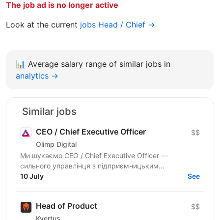
The job ad is no longer active
Look at the current
jobs Head / Chief →
📊
Average salary range of similar jobs in
analytics →
Similar jobs
CEO / Chief Executive Officer
$$
Olimp Digital
Ми шукаємо CEO / Chief Executive Officer —
сильного управлінця з підприємницьким
мисленням, який зможе взяти на себе повну
10 July
See
відповідальність за розвиток...
Head of Product
$$
Kvertus