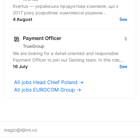
Kvertus — українська продуктова компанія, що з
2017 року розробляє комплексні рішення
радіоелектронної боротьби та розвідки у сфері
4 August
See
DefTech. Наші технології...
Payment Officer
$
TrueGroup
We are looking for a detail-oriented and responsible
Payment Officer to join our Gaming team. In this role,
you will be responsible for processing customer...
16 July
See
All jobs Head Chief Poland →
All jobs EUROCOM Group →
magic@djinni.co
Terms of Use