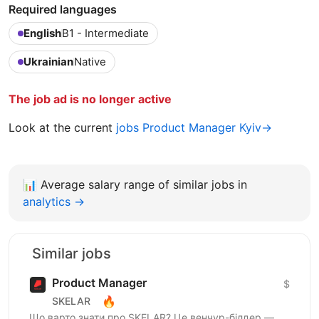
Required languages
English
B1 - Intermediate
Ukrainian
Native
The job ad is no longer active
Look at the current
jobs Product Manager Kyiv→
📊
Average salary range of similar jobs in
analytics →
Similar jobs
Product Manager
$
🔥
SKELAR
Що варто знати про SKELAR? Це венчур-білдер —