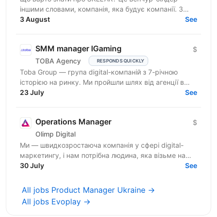
іншими словами, компанія, яка будує компанії. З
нами фаундери створюють consumer-бізнеси, які
3 August
See
стають лідерами...
SMM manager IGaming
$
TOBA Agency
RESPONDS QUICKLY
Toba Group — група digital-компаній з 7-річною
історією на ринку. Ми пройшли шлях від агенції в
Telegram-маркетингу до повноцінної екосистеми:
23 July
See
150+...
Operations Manager
$
Olimp Digital
Ми — швидкозростаюча компанія у сфері digital-
маркетингу, і нам потрібна людина, яка візьме на
себе відповідальність за щоденні операційні
30 July
See
процеси та...
All jobs Product Manager Ukraine →
All jobs Evoplay →