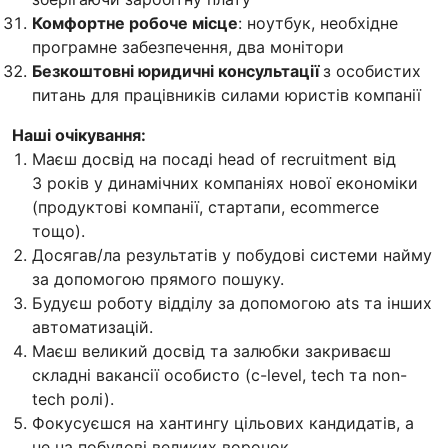
Комфортне робоче місце
: ноутбук, необхідне
програмне забезпечення, два монітори
Безкоштовні юридичні консультації
з особистих
питань для працівників силами юристів компанії
Наші очікування:
Маєш досвід на посаді head of recruitment від
3 років у динамічних компаніях нової економіки
(продуктові компанії, стартапи, ecommerce
тощо).
Досягав/ла результатів у побудові системи найму
за допомогою прямого пошуку.
Будуєш роботу відділу за допомогою ats та інших
автоматизацій.
Маєш великий досвід та залюбки закриваєш
складні вакансії особисто (c-level, tech та non-
tech ролі).
Фокусуєшся на хантингу цільових кандидатів, а
не на побудові великих воронок.