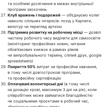
та особливі досягнення в межах внутрішньої
програми заохочень
Клуб вражень і подорожей
— об’єднуємо колег
навколо спільних інтересів: похід у Карпати,
велотур чи перегляд арткіно
Підтримка розвитку на робочому місці
— дозвіл
частину робочого часу виділити для самоосвіти
(моніторинг професійних новин, читання
обов’язкових книжок в рамках рівнів
чи випробувального терміну, сліпий друк, google
spreadsheets)
Покриття 50%
витрат на професійне навчання,
в тому числі довгострокові програми,
та професійну сертифікацію
Оплачувані волонтерські дні
(в тому числі
на донацію крові, максимум 3 дні на рік), коли
співробітник може займатися благодійністю
чи соціальними проєктами в робочий час,
зберігаючи заробітну плату