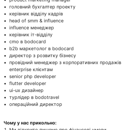
головний бухгалтер проекту
керівник відділу кадрів
head of smm & influence
influence менеджер
керівник іт-відділу
cmo в bodocard
b2b маркетолог в bodocard
директор з розвитку бізнесу
провідний менеджер з корпоративних продажів
enterprise клієнтам
senior php developer
flutter developer
ui-ux дизайнер
турлідер в bodotravel
операційний директор
Чому у нас прикольно:
Ми відкрито пишемо про фінансові умови