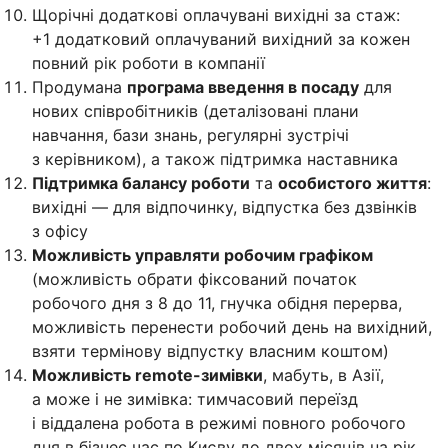
Щорічні додаткові оплачувані вихідні за стаж:
+1 додатковий оплачуваний вихідний за кожен
повний рік роботи в компанії
Продумана
програма введення в посаду
для
нових співробітників (деталізовані плани
навчання, бази знань, регулярні зустрічі
з керівником), а також підтримка наставника
Підтримка балансу роботи
та
особистого життя
:
вихідні — для відпочинку, відпустка без дзвінків
з офісу
Можливість управляти робочим графіком
(можливість обрати фіксований початок
робочого дня з 8 до 11, гнучка обідня перерва,
можливість перенести робочий день на вихідний,
взяти термінову відпустку власним коштом)
Можливість remote-зимівки
, мабуть, в Азії,
а може і не зимівка: тимчасовий переїзд
і віддалена робота в режимі повного робочого
дня в бізнес час по Києву до двох місяців на рік.