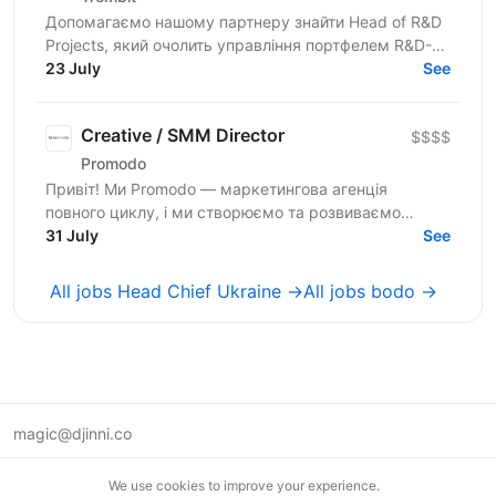
Допомагаємо нашому партнеру знайти Head of R&D
Projects, який очолить управління портфелем R&D-
проєктів у сфері безпілотних авіаційних систем. Ми
23 July
See
шукаємо не...
Creative / SMM Director
$$$$
Promodo
Привіт! Ми Promodo — маркетингова агенція
повного циклу, і ми створюємо та розвиваємо
лідерів ринку. Працюємо з великими клієнтами,
31 July
See
будуємо довгострокові...
All jobs Head Chief Ukraine →
All jobs bodo →
magic@djinni.co
Terms of Use
We use cookies to improve your experience.