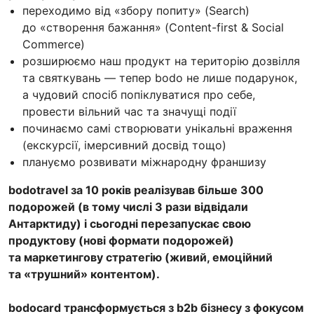
переходимо від «збору попиту» (Search)
до «створення бажання» (Content-first & Social
Commerce)
розширюємо наш продукт на територію дозвілля
та святкувань — тепер bodo не лише подарунок,
а чудовий спосіб попіклуватися про себе,
провести вільний час та значущі події
починаємо самі створювати унікальні враження
(екскурсії, імерсивний досвід тощо)
плануємо розвивати міжнародну франшизу
bodotravel за 10 років реалізував більше 300
подорожей (в тому числі 3 рази відвідали
Антарктиду) і сьогодні перезапускає свою
продуктову (нові формати подорожей)
та маркетингову стратегію (живий, емоційний
та «трушний» контентом).
bodocard трансформується з b2b бізнесу з фокусом