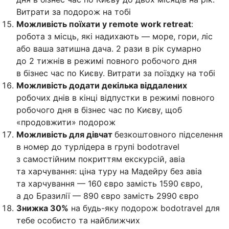
Витрати за подорож на тобі
Можливість поїхати у remote work retreat
:
робота з місць, які надихають — море, гори, ліс
або ваша затишна дача. 2 рази в рік сумарно
до 2 тижнів в режимі повного робочого дня
в бізнес час по Києву. Витрати за поїздку на тобі
Можливість додати декілька віддалених
робочих днів в кінці відпустки в режимі повного
робочого дня в бізнес час по Києву, щоб
«продовжити» подорож
Можливість для дівчат
безкоштовного підселення
в номер до турлідера в групі bodotravel
з самостійним покриттям екскурсій, авіа
та харчування: ціна туру на Мадейру без авіа
та харчування — 160 євро замість 1590 євро,
а до Бразилії — 890 євро замість 2990 євро
Знижка 30%
на будь-яку подорож bodotravel для
тебе особисто та найближчих