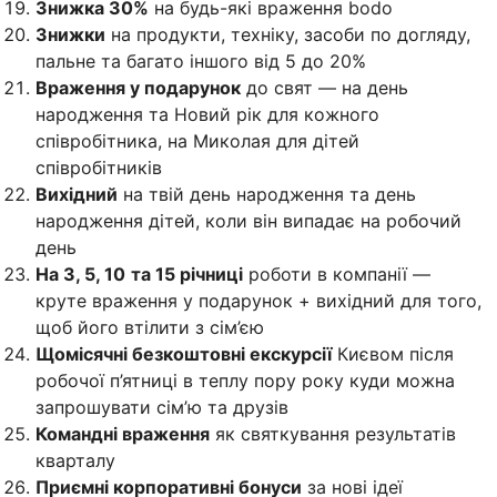
Знижка 30%
на будь-які враження bodo
Знижки
на продукти, техніку, засоби по догляду,
пальне та багато іншого від 5 до 20%
Враження у подарунок
до свят — на день
народження та Новий рік для кожного
співробітника, на Миколая для дітей
співробітників
Вихідний
на твій день народження та день
народження дітей, коли він випадає на робочий
день
На 3, 5, 10
та 15 річниці
роботи в компанії —
круте враження у подарунок + вихідний для того,
щоб його втілити з сім’єю
Щомісячні безкоштовні екскурсії
Києвом після
робочої п’ятниці в теплу пору року куди можна
запрошувати сім’ю та друзів
Командні враження
як святкування результатів
кварталу
Приємні корпоративні бонуси
за нові ідеї