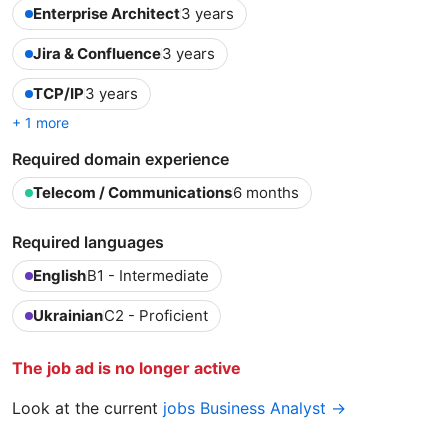
Enterprise Architect
3 years
Jira & Confluence
3 years
TCP/IP
3 years
+ 1 more
Required domain experience
Telecom / Communications
6 months
Required languages
English
B1 - Intermediate
Ukrainian
C2 - Proficient
The job ad is no longer active
Look at the current
jobs Business Analyst →