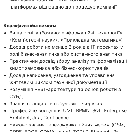
платформах відповідно до процедур компанії
Кваліфікаційні вимоги
Вища освіта (бажано: «Інформаційні технології»,
«Комп’ютерні науки», «Прикладна математика»)
Досвід роботи не менше 2 років в IT-проєктах у
ролі бізнес-аналітика або системного аналітика
Практичний досвід збору, аналізу та формалізації
вимог замовника або бізнес-користувачів
Досвід написання, узгодження та управління
життєвим циклом технічної документації
Розуміння REST-архітектури та основ роботи з
СУБД
Знання стандартів побудови IT-сервісів
Професійне володіння UML, BPMN, SQL, Enterprise
Architect, Jira, Confluence
Бажано знання телекомунікаційних мереж (GSM,
GPRS, EDGE, CDMA тощо), TCP/IP, Ethernet, IP-