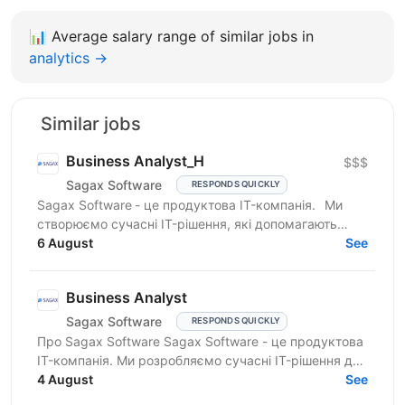
📊
Average salary range of similar jobs in
analytics →
Similar jobs
Business Analyst_H
$$$
Sagax Software
RESPONDS QUICKLY
Sagax Software - це продуктова IT-компанія. Ми
створюємо сучасні IT-рішення, які допомагають
вдосконалювати роботу ринку страхування, і
6 August
See
прагнемо досягти...
Business Analyst
Sagax Software
RESPONDS QUICKLY
Про Sagax Software Sagax Software - це продуктова
IT-компанія. Ми розробляємо сучасні IT-рішення для
ринку страхування, які допомагають нашим
4 August
See
клієнтам...