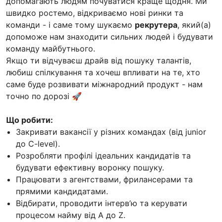
допомагають людям почуватися краще щодня. Ми
швидко ростемо, відкриваємо нові ринки та
команди - і саме тому шукаємо
рекрутера
, який(а)
допоможе нам знаходити сильних людей і будувати
команду майбутнього.
Якщо ти відчуваєш драйв від пошуку талантів,
любиш спілкування та хочеш впливати на те, хто
саме буде розвивати міжнародний продукт - нам
точно по дорозі 🚀
Що робити:
Закривати вакансії у різних командах (від junior
до C-level).
Розробляти профілі ідеальних кандидатів та
будувати ефективну воронку пошуку.
Працювати з агентствами, фрилансерами та
прямими кандидатами.
Відбирати, проводити інтерв’ю та керувати
процесом найму від A до Z.