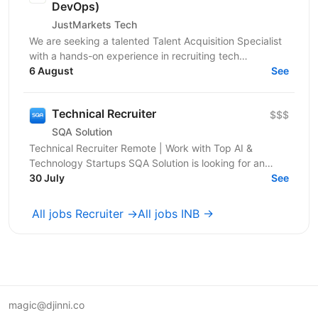
DevOps)
JustMarkets Tech
We are seeking a talented Talent Acquisition Specialist
with a hands-on experience in recruiting tech
professionals. As a Talent Acquisition Specialist you...
6 August
See
Technical Recruiter
$$$
SQA Solution
Technical Recruiter Remote | Work with Top AI &
Technology Startups SQA Solution is looking for an
experienced Technical Recruiter to join our team and...
30 July
See
All jobs Recruiter →
All jobs INB →
magic@djinni.co