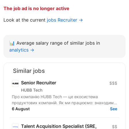
The job ad is no longer active
Look at the current
jobs Recruiter →
📊
Average salary range of similar jobs in
analytics →
Similar jobs
Senior Recruiter
$$$
HUBB Tech
Про компанію HUBB Tech — це екосистема
продуктових компаній. Як ми працюємо: знаходимо
ідею — тестуємо гіпотези — отримуємо перші
6 August
See
результати — маштабуємо на...
Talent Acquisition Specialist (SRE,
$$