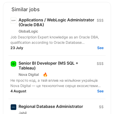
Similar jobs
Applications / WebLogic Administrator
$$$
(Oracle DBA)
GlobalLogic
Job Description Expert knowledge as an Oracle DBA,
qualification according to Oracle Database
Administration 2019 Certified Professional or
23 July
See
comparable,...
Senior BI Developer (MS SQL +
$$$
Tableau)
🔥
Nova Digital
Не просто код, а твій вплив на мільйони українців
Nova Digital — це технологічне серце екосистеми
NOVA, де твій код стає частиною щоденного життя
4 August
See
цілої...
Regional Database Administrator
$$
Jabil