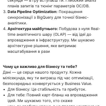
секунди — в гру вступаєш ти. Глибокий аналіз
планів запитів та тюнінг параметрів ОС/DB.
Data Pipeline Optimization:
Покращення
синхронізації з BigQuery для точної бізнес-
аналітики.
Архітектура майбутнього:
Побудова з нуля Real-
time аналітичного шару (OLAP) — від ідеї до
впровадження в інфраструктуру. Ми шукаємо
архітектурне рішення, яке витримає
масштабування в рази
Чому це важливо для бізнесу та тебе?
Дані — це серце нашого продукту. Кожна
мілісекунда, яку ти виграєш під час оптимізації,
безпосередньо конвертується у Business Value.
Для бізнесу: Це стабільність та прибуток.
Для тебе: Повний карт-бланш на впровадження
ідей. Ми шукаємо того, хто скаже