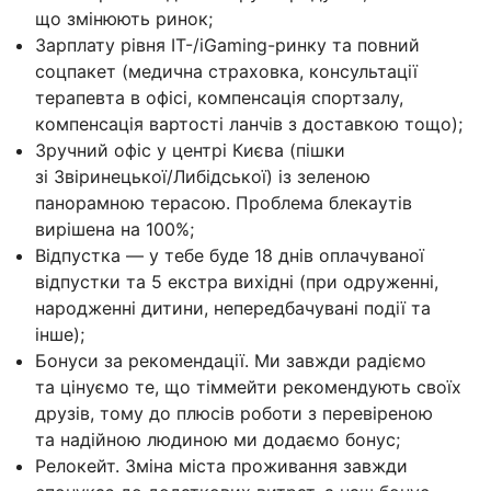
що змінюють ринок;
Зарплату рівня IT-/iGaming-ринку та повний
соцпакет (медична страховка, консультації
терапевта в офісі, компенсація спортзалу,
компенсація вартості ланчів з доставкою тощо);
Зручний офіс у центрі Києва (пішки
зі Звіринецької/Либідської) із зеленою
панорамною терасою. Проблема блекаутів
вирішена на 100%;
Відпустка — у тебе буде 18 днів оплачуваної
відпустки та 5 екстра вихідні (при одруженні,
народженні дитини, непередбачувані події та
інше);
Бонуси за рекомендації. Ми завжди радіємо
та цінуємо те, що тіммейти рекомендують своїх
друзів, тому до плюсів роботи з перевіреною
та надійною людиною ми додаємо бонус;
Релокейт. Зміна міста проживання завжди