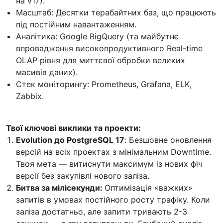
на v17).
Масштаб: Десятки терабайтних баз, що працюють
під постійним навантаженням.
Аналітика: Google BigQuery (та майбутнє
впровадження високопродуктивного Real-time
OLAP рівня для миттєвої обробки великих
масивів даних).
Стек моніторингу: Prometheus, Grafana, ELK,
Zabbix.
Твої ключові виклики та проекти:
Evolution до PostgreSQL 17
: Безшовне оновлення
версій на всіх проектах з мінімальним Downtime.
Твоя мета — витиснути максимум із нових фіч
версії без закупівлі нового заліза.
Битва за мілісекунди:
Оптимізація «важких»
запитів в умовах постійного росту трафіку. Коли
заліза достатньо, але запити тривають 2-3