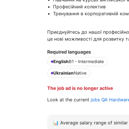
Професійний колектив
Тренування в корпоративній кома
Приєднуйтесь до нашої професійно
це нові можливості для розвитку та
Required languages
English
B1 - Intermediate
Ukrainian
Native
The job ad is no longer active
Look at the current
jobs QA Hardwa
📊
Average salary range of similar 