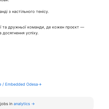
нді з настільного тенісу.
ї та дружньої команди, де кожен проєкт —
 досягнення успіху.
re / Embedded Odesa→
jobs in
analytics →