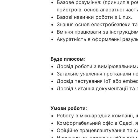
Базове розуміння: (принципів ро
пристроїв, основ апаратної част
Базові навички роботи з Linux.
Знання основ електробезпеки та
Вміння працювати за інструкція
Акуратність в оформленні резуль
Буде плюсом:
Досвід роботи з вимірювальним
Загальне уявлення про канали пе
Досвід тестування IoT або embe
Досвід читання документації та 
Умови роботи
:
Роботу в міжнародній компанії, 
Комфортабельний офіс в Одесі, 
Офіційне працевлаштування та соц
Навчання на курсах англійської 