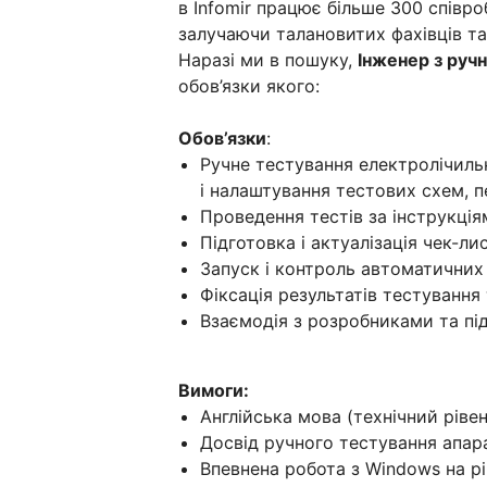
в Infomir працює більше 300 співро
залучаючи талановитих фахівців та 
Наразі ми в пошуку,
Інженер з руч
обов’язки якого:
Обов’язки
:
Ручне тестування електролічильн
і налаштування тестових схем, п
Проведення тестів за інструкція
Підготовка і актуалізація чек-лис
Запуск і контроль автоматичних 
Фіксація результатів тестування
Взаємодія з розробниками та під
Вимоги:
Англійська мова (технічний рівен
Досвід ручного тестування апар
Впевнена робота з Windows на рі