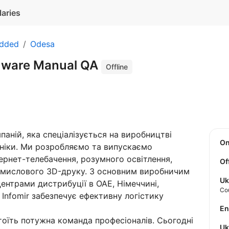
laries
edded
Odesa
mware Manual QA
Offline
аній, яка спеціалізується на виробництві
O
ніки. Ми розробляємо та випускаємо
тернет-телебачення, розумного освітлення,
Of
омислового 3D-друку. З основним виробничим
Uk
 центрами дистрибуції в ОАЕ, Німеччині,
Co
, Infomir забезпечує ефективну логістику
E
стоїть потужна команда професіоналів. Сьогодні
U