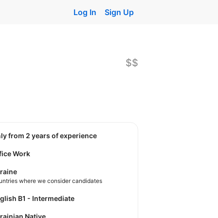
Log In
Sign Up
$$
nly from 2 years of experience
fice Work
raine
untries where we consider candidates
nglish B1 - Intermediate
krainian Native