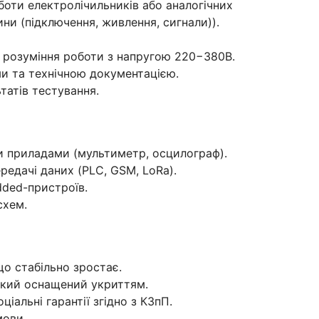
боти електролічильників або аналогічних
ини (підключення, живлення, сигнали)).
 розуміння роботи з напругою 220−380В.
ми та технічною документацією.
татів тестування.
и приладами (мультиметр, осцилограф).
редачі даних (PLC, GSM, LoRa).
dded-пристроїв.
схем.
що стабільно зростає.
який оснащений укриттям.
іальні гарантії згідно з КЗпП.
мови.