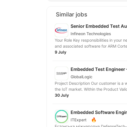
Similar jobs
Senior Embedded Test Au
Infineon Technologies
Your Role Key responsibilities in your new role Develop automated tests for Boot Firmware
and associated software for ARM Cort
9 July
Embedded Test Engineer 
GlobalLogic
Project Description Our customer is a 
the IoT market. Within the Product Valid
30 July
Embedded Software Engi
🔥
ITExpert
Естонська міжнародна DefenseTech-