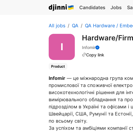
Candidates
Jobs
Sa
All jobs
QA
QA Hardware / Emb
Hardware/Fir
Infomir
Copy link
Product
Infomir
— це міжнародна група комп
промислової та споживчої електро
високотехнологічні рішення для ін
вимірювального обладнання та пр
підрозділом в Україні та офісами і
Швейцарії, США, Румунії та Естонії
по всьому світу.
За успіхом та амбіціями компанії 