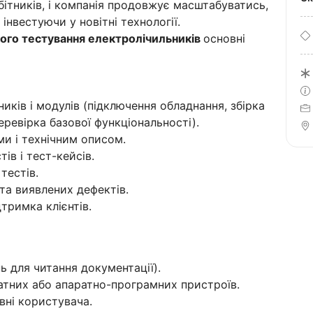
бітників, і компанія продовжує масштабуватись,
інвестуючи у новітні технології.
ного тестування електролічильників
основні
иків і модулів (підключення обладнання, збірка
еревірка базової функціональності).
ми і технічним описом.
тів і тест-кейсів.
тестів.
 та виявлених дефектів.
тримка клієнтів.
ь для читання документації).
атних або апаратно-програмних пристроїв.
вні користувача.