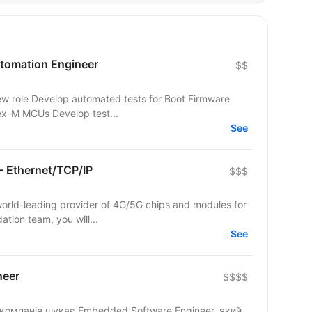
tomation Engineer
$$
ex-M MCUs Develop test...
See
– Ethernet/TCP/IP
$$$
world-leading provider of 4G/5G chips and modules for
ation team, you will...
See
neer
$$$$
компанія шукає Embedded Software Engineer, який