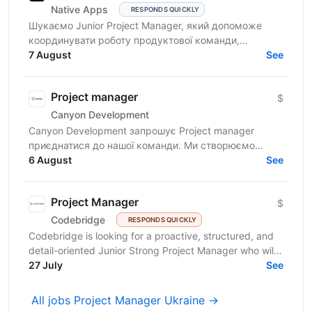
Native Apps
RESPONDS QUICKLY
Шукаємо Junior Project Manager, який допоможе
координувати роботу продуктової команди,
операційного відділу та команди контенту, щоб
7 August
See
зміни на сайті, промо,...
Project manager
$
Canyon Development
Canyon Development запрошує Project manager
приєднатися до нашої команди. Ми створюємо
інноваційні пристрої для замовників у Канаді, США,
6 August
See
Ізраїлі та...
Project Manager
$
Codebridge
RESPONDS QUICKLY
Codebridge is looking for a proactive, structured, and
detail-oriented Junior Strong Project Manager who will
drive the planning and delivery of software...
27 July
See
All jobs Project Manager Ukraine →