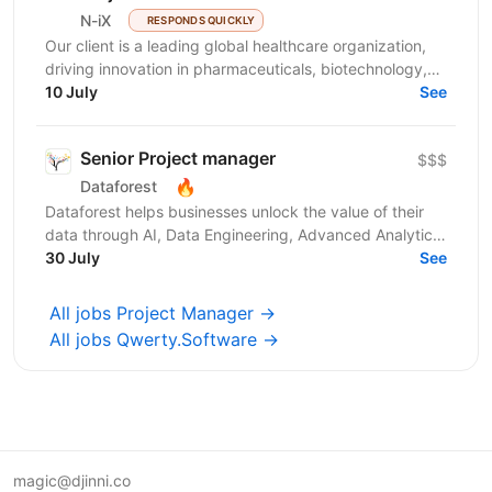
N-iX
RESPONDS QUICKLY
Our client is a leading global healthcare organization,
driving innovation in pharmaceuticals, biotechnology,
and patient-centric solutions. We develop...
10 July
See
Senior Project manager
$$$
🔥
Dataforest
Dataforest helps businesses unlock the value of their
data through AI, Data Engineering, Advanced Analytics
and custom Web Product Development. We build...
30 July
See
All jobs Project Manager →
All jobs Qwerty.Software →
magic@djinni.co