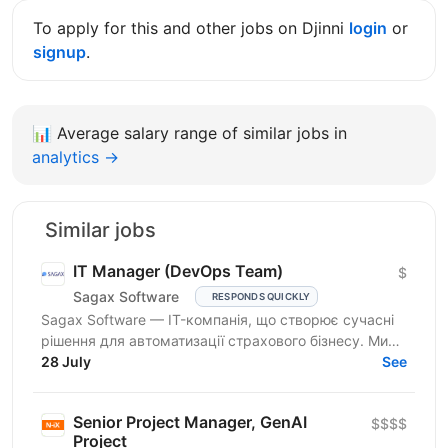
To apply for this and other jobs on Djinni
login
or
signup
.
📊
Average salary range of similar jobs in
analytics →
Similar jobs
IT Manager (DevOps Team)
$
Sagax Software
RESPONDS QUICKLY
Sagax Software — IT-компанія, що створює сучасні
рішення для автоматизації страхового бізнесу. Ми
розробляємо комплексну платформу для страхових
28 July
See
компаній,...
Senior Project Manager, GenAI
$$$$
Project