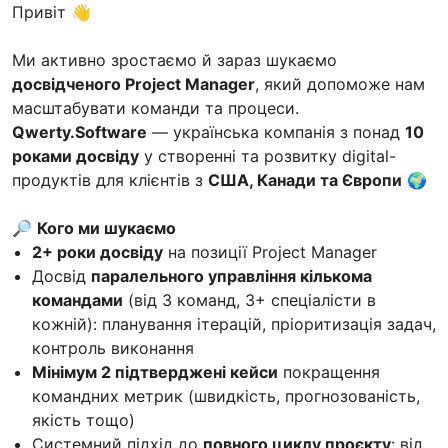
Привіт 👋
Ми активно зростаємо й зараз шукаємо
досвідченого Project Manager
, який допоможе нам
масштабувати команди та процеси.
Qwerty.Software
— українська компанія з понад
10
роками досвіду
у створенні та розвитку digital-
продуктів для клієнтів з
США, Канади та Європи
🌍
🔎
Кого ми шукаємо
2+ роки досвіду
на позиції Project Manager
Досвід
паралельного управління кількома
командами
(від 3 команд, 3+ спеціалісти в
кожній): планування ітерацій, пріоритизація задач,
контроль виконання
Мінімум 2 підтверджені кейси
покращення
командних метрик (швидкість, прогнозованість,
якість тощо)
Системний підхід до
повного циклу проєкту
: від