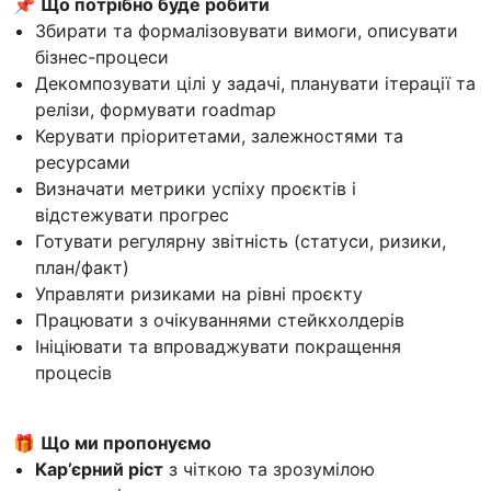
📌
Що потрібно буде робити
Збирати та формалізовувати вимоги, описувати
бізнес-процеси
Декомпозувати цілі у задачі, планувати ітерації та
релізи, формувати roadmap
Керувати пріоритетами, залежностями та
ресурсами
Визначати метрики успіху проєктів і
відстежувати прогрес
Готувати регулярну звітність (статуси, ризики,
план/факт)
Управляти ризиками на рівні проєкту
Працювати з очікуваннями стейкхолдерів
Ініціювати та впроваджувати покращення
процесів
🎁
Що ми пропонуємо
Кар’єрний ріст
з чіткою та зрозумілою