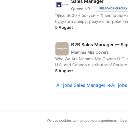
Sales Manager
Queen HR
RESPONDS QUICKLY
*фікс $600 + бонуси + % від продажів. Зараз ми шукаємо Sales Manager, який
будувати довіру, розуміє потреби клі
5 August
B2B Sales Manager — Slip
Mamma Mia Covers
Who We Are Mamma Mia Covers LLC is a
U.S. and Canada distributor of Paulato 
5 August
All jobs Sales Manager →
All job
We use cookies to improve your experience.
Lear
magic@djinni.co
Terms of Use
Sugges