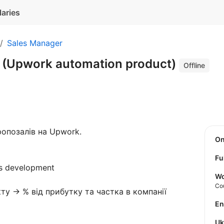
laries
Sales Manager
ev (Upwork automation product)
Offline
опозалів на Upwork.
O
Fu
ss development
Wo
Co
ту → % від прибутку та частка в компанії
E
U