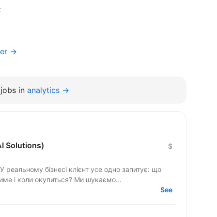
t
ger →
jobs in
analytics →
I Solutions)
$
 У реальному бізнесі клієнт усе одно запитує: що
саме зміниться, скільки це коштуватиме і коли окупиться? Ми шукаємо...
See