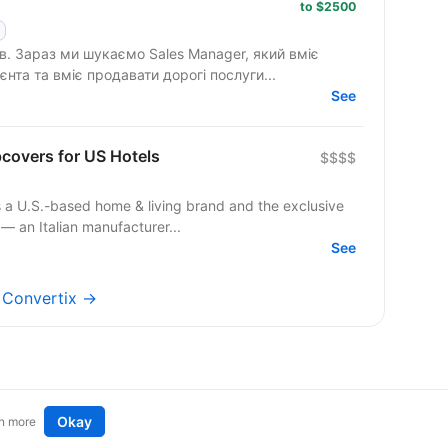
to $2500
 вміє
єнта та вміє продавати дорогі послуги...
See
covers for US Hotels
$$$$
 U.S.-based home & living brand and the exclusive
— an Italian manufacturer...
See
s Convertix →
Okay
n more
t an idea
Remote tech jobs in Europe