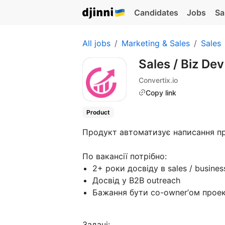
Candidates
Jobs
Sa
All jobs
Marketing & Sales
Sales
Sales / Biz D
Convertix.io
Copy link
Product
Продукт автоматизує написання пр
По вакансії потрібно:
2+ роки досвіду в sales / busine
Досвід у B2B outreach
Бажання бути co-owner’ом проек
Задачі: