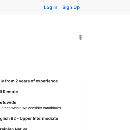
Log In
Sign Up
$
nly from 2 years of experience
ll Remote
rldwide
untries where we consider candidates
nglish B2 - Upper Intermediate
krainian Native