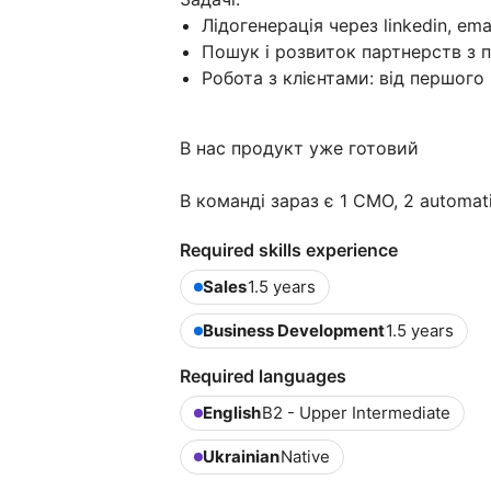
Лідогенерація через linkedin, ema
Пошук і розвиток партнерств з 
Робота з клієнтами: від першого
В нас продукт уже готовий
В команді зараз є 1 CMO, 2 automati
Required skills experience
Sales
1.5 years
Business Development
1.5 years
Required languages
English
B2 - Upper Intermediate
Ukrainian
Native