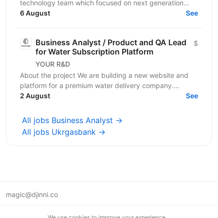
technology team which focused on next generation
Digital Health capabilities which deliver on the
6 August
See
Medicine...
Business Analyst / Product and QA Lead
$
for Water Subscription Platform
YOUR R&D
About the project We are building a new website and
platform for a premium water delivery company.
Customers subscribe to regular water deliveries. They
2 August
See
pay...
All jobs Business Analyst →
All jobs Ukrgasbank →
magic@djinni.co
Terms of Use
We use cookies to improve your experience.