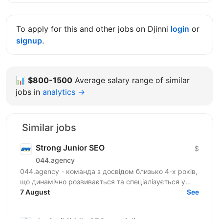
To apply for this and other jobs on Djinni
login
or
signup
.
📊
$800-1500
Average salary range of similar
jobs in
analytics →
Similar jobs
Strong Junior SEO
$
044.agency
044.agency - команда з досвідом близько 4-х років,
що динамічно розвивається та спеціалізується у
сфері партнерського маркетингу. Наші
7 August
See
співробітники —...