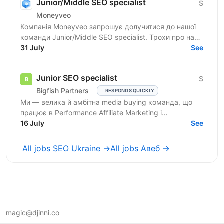
Junior/Middle SEO specialist
$
Moneyveo
Компанія Moneyveo запрошує долучитися до нашої
команди Junior/Middle SEO specialist. Трохи про нас:
Moneyveo — перша в Україні продуктова fintech-
31 July
See
компанія,...
Junior SEO specialist
$
Bigfish Partners
RESPONDS QUICKLY
Ми — велика й амбітна media buying команда, що
працює в Performance Affiliate Marketing і
висококонкурентних нішах. Ми активно зростаємо,
16 July
See
масштабуємо...
All jobs SEO Ukraine →
All jobs Авеб →
magic@djinni.co