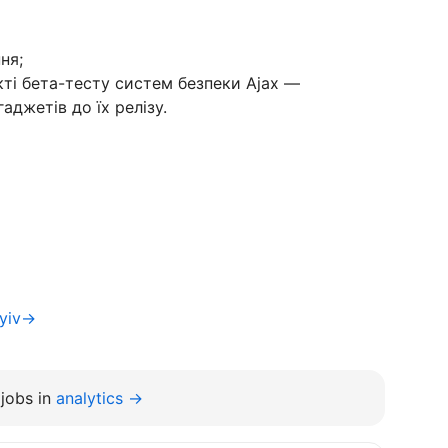
ня;
кті бета-тесту систем безпеки Ajax —
аджетів до їх релізу.
Kyiv→
jobs in
analytics →