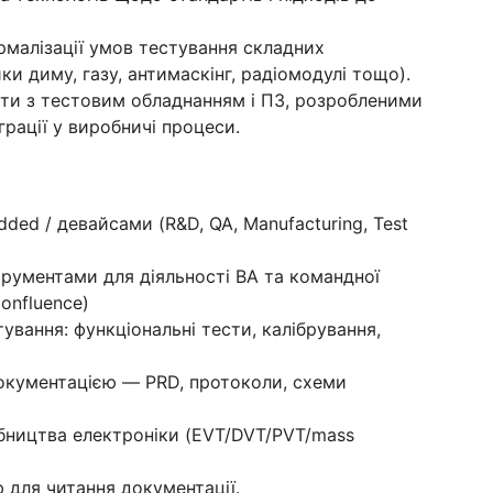
рмалізації умов тестування складних
ки диму, газу, антимаскінг, радіомодулі тощо).
боти з тестовим обладнанням і ПЗ, розробленими
грації у виробничі процеси.
ded / девайсами (R&D, QA, Manufacturing, Test
трументами для діяльності ВА та командної
Confluence)
ування: функціональні тести, калібрування,
окументацією — PRD, протоколи, схеми
бництва електроніки (EVT/DVT/PVT/mass
 для читання документації.