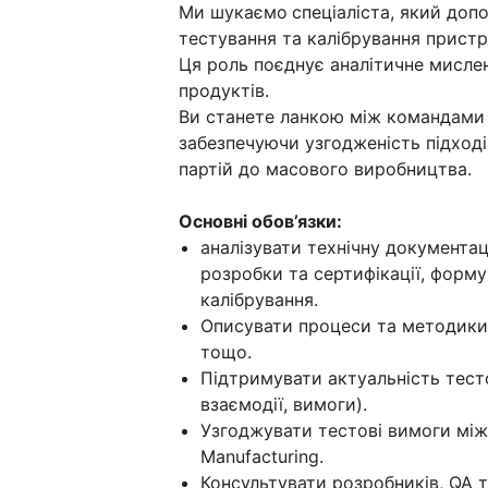
Ми шукаємо
спеціаліста, який до
тестування та калібрування пристр
Ця роль поєднує аналітичне мислен
продуктів.
Ви станете ланкою між командами A
забезпечуючи узгодженість підході
партій до масового виробництва.
Основні обов’язки:
аналізувати технічну документац
розробки та сертифікації, форм
калібрування.
Описувати процеси та методики 
тощо.
Підтримувати актуальність тесто
взаємодії, вимоги).
Узгоджувати тестові вимоги між 
Manufacturing.
Консультувати розробників, QA т