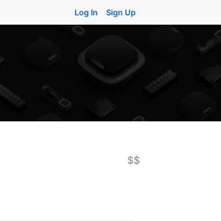
Log In
Sign Up
$$