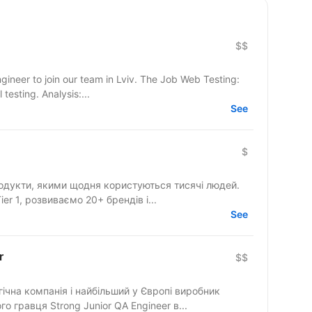
$$
in our team in Lviv. The Job Web Testing:
testing. Analysis:...
See
$
одукти, якими щодня користуються тисячі людей.
r 1, розвиваємо 20+ брендів і...
See
r
$$
ічна компанія і найбільший у Європі виробник
укаємо нового гравця Strong Junior QA Engineer в...