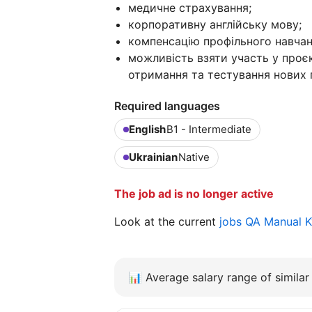
медичне страхування;
корпоративну англійську мову;
компенсацію профільного навчан
можливість взяти участь у проє
отримання та тестування нових г
Required languages
English
B1 - Intermediate
Ukrainian
Native
The job ad is no longer active
Look at the current
jobs QA Manual 
📊
Average salary range of similar 