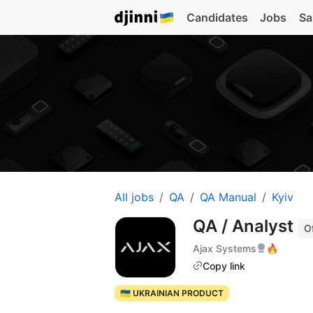
Candidates
Jobs
Sa
All jobs
QA
QA Manual
Kyiv
QA / Analyst
Of
Ajax Systems
🔥
Copy link
🇺🇦 UKRAINIAN PRODUCT