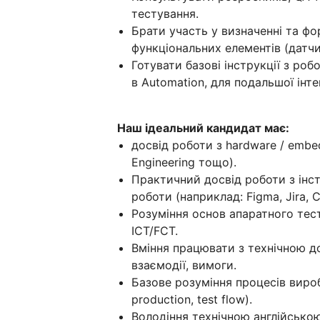
тестування.
Брати участь у визначенні та фо
функціональних елементів (датчи
Готувати базові інструкції з ро
в Automation, для подальшої інте
Наш ідеальний кандидат має:
досвід роботи з hardware / embed
Engineering тощо).
Практичний досвід роботи з інс
роботи (наприклад: Figma, Jira, 
Розуміння основ апаратного тест
ICT/FCT.
Вміння працювати з технічною д
взаємодії, вимоги.
Базове розуміння процесів виро
production, test flow).
Володіння технічною англійською