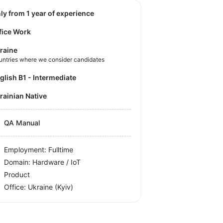
nly from 1 year of experience
fice Work
raine
untries where we consider candidates
nglish B1 - Intermediate
krainian Native
QA Manual
Employment: Fulltime
Domain: Hardware / IoT
Product
Office:
Ukraine
(Kyiv)