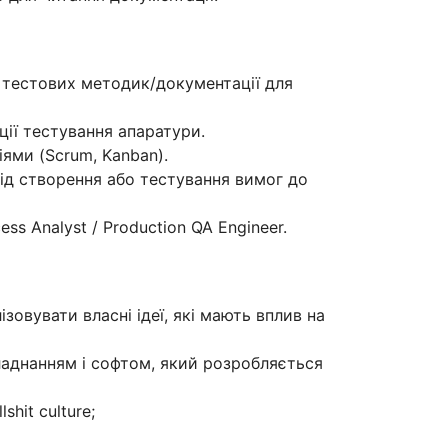
 тестових методик/документації для
ції тестування апаратури.
іями (Scrum, Kanban).
від створення або тестування вимог до
ess Analyst / Production QA Engineer.
зовувати власні ідеї, які мають вплив на
аднанням і софтом, який розробляється
hit culture;