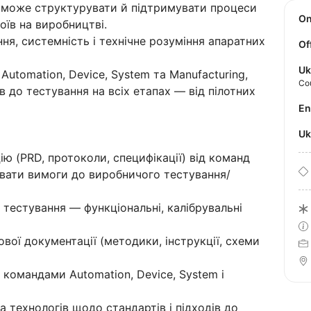
поможе структурувати й підтримувати процеси
O
оїв на виробництві.
ня, системність і технічне розуміння апаратних
Of
Uk
utomation, Device, System та Manufacturing,
Co
в до тестування на всіх етапах — від пілотних
E
U
ію (PRD, протоколи, специфікації) від команд
увати вимоги до виробничого тестування/
тестування — функціональні, калібрувальні
вої документації (методики, інструкції, схеми
командами Automation, Device, System і
а технологів щодо стандартів і підходів до