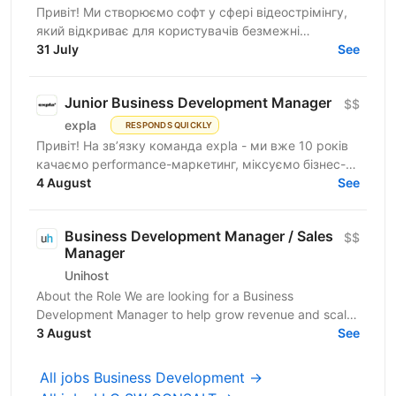
Привіт! Ми створюємо софт у сфері відеострімінгу,
який відкриває для користувачів безмежні
можливості. Наш продукт уже підкорив ринок США і
31 July
See
налічує понад 10...
Junior Business Development Manager
$$
expla
RESPONDS QUICKLY
Привіт! На зв’язку команда expla - ми вже 10 років
качаємо performance-маркетинг, міксуємо бізнес-
підхід з цифрами та технічними рішеннями, і
4 August
See
щомісяця...
Business Development Manager / Sales
$$
Manager
Unihost
About the Role We are looking for a Business
Development Manager to help grow revenue and scale
our company. This role is focused on growth through
3 August
See
B2B...
All jobs Business Development →