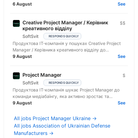
improve inbox placement and ensure their emails
6 August
See
avoid...
Creative Project Manager / Керівник
$$
креативного відділу
SoftSvit
RESPONDS QUICKLY
Продуктова IT-компанія у пошуках Creative Project
Manager / Керівника креативного відділу до
департаменту інтернет-маркетингу. Компанія шукає
9 August
See
сильного...
Project Manager
$
SoftSvit
RESPONDS QUICKLY
Продуктова IT-компанія шукає Project Manager до
команди медіабаїнгу, яка активно зростає та
масштабує рекламні проєкти на різних ринках.
9 August
See
Якщо Ви структурний...
All jobs Project Manager Ukraine →
All jobs Association of Ukrainian Defense
Manufacturers →