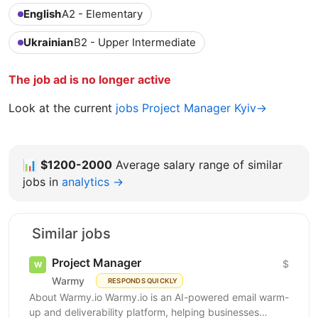
English
A2 - Elementary
Ukrainian
B2 - Upper Intermediate
The job ad is no longer active
Look at the current
jobs Project Manager Kyiv→
📊
$1200-2000
Average salary range of similar
jobs in
analytics →
Similar jobs
Project Manager
$
Warmy
RESPONDS QUICKLY
About Warmy.io Warmy.io is an AI-powered email warm-
up and deliverability platform, helping businesses