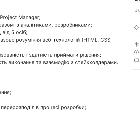
U
Project Manager;
разом із аналітиками, розробниками;
від 5 осіб;
базове розуміння веб-технологій (HTML, CSS,
ізованість і здатність приймати рішення;
кість виконання та взаємодію з стейкхолдерами.
ення;
х перерозподіл в процесі розробки;