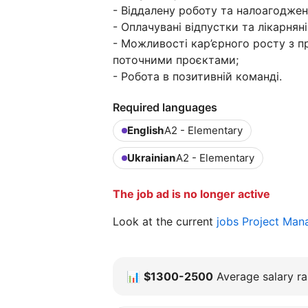
- Віддалену роботу та налоагоджен
- Оплачувані відпустки та лікарняні
- Можливості кар’єрного росту з п
поточними проєктами;
- Робота в позитивній команді.
Required languages
English
A2 - Elementary
Ukrainian
A2 - Elementary
The job ad is no longer active
Look at the current
jobs Project Man
📊
$1300-2500
Average salary ra