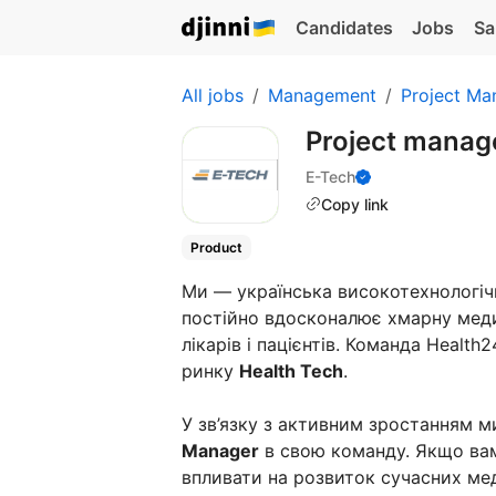
Candidates
Jobs
Sa
All jobs
Management
Project Ma
Project manag
E-Tech
Copy link
Product
Ми — українська високотехнологічн
постійно вдосконалює хмарну мед
лікарів і пацієнтів. Команда Health
ринку
Health Tech
.
У зв’язку з активним зростанням
Manager
в свою команду. Якщо вам 
впливати на розвиток сучасних мед