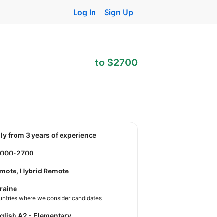
Log In
Sign Up
to $2700
nly from 3 years of experience
2000-2700
mote, Hybrid Remote
raine
untries where we consider candidates
nglish A2 - Elementary