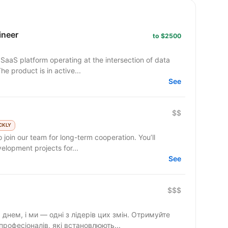
ineer
to $2500
SaaS platform operating at the intersection of data
he product is in active...
See
$$
CKLY
 join our team for long-term cooperation. You’ll
lopment projects for...
See
$$$
днем, і ми — одні з лідерів цих змін. Отримуйте
професіоналів, які встановлюють...