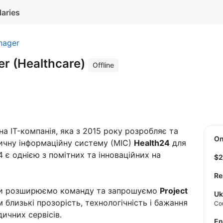
laries
nager
er (Healthcare)
Offline
а IT-компанія, яка з 2015 року розробляє та
O
ичну інформаційну систему (МІС)
Health24
для
24 є однією з помітних та інноваційних на
$
Re
 ми розширюємо команду та запрошуємо
Project
Uk
близькі прозорість, технологічність і бажання
Co
ичних сервісів.
E