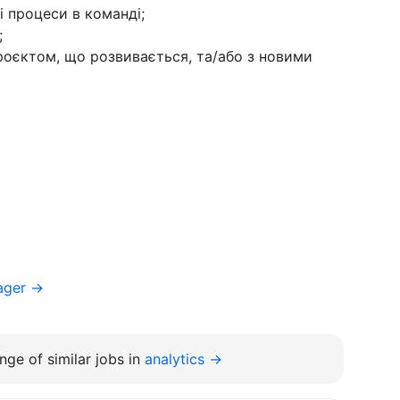
і процеси в команді;
;
роєктом, що розвивається, та/або з новими
ager →
nge of similar jobs in
analytics →