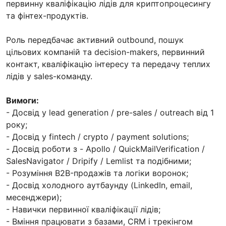
первинну кваліфікацію лідів для криптопроцесингу
та фінтех-продуктів.
Роль передбачає активний outbound, пошук
цільових компаній та decision-makers, первинний
контакт, кваліфікацію інтересу та передачу теплих
лідів у sales-команду.
Вимоги:
- Досвід у lead generation / pre-sales / outreach від 1
року;
- Досвід у fintech / crypto / payment solutions;
- Досвід роботи з - Apollo / QuickMailVerification /
SalesNavigator / Dripify / Lemlist та подібними;
- Розуміння B2B-продажів та логіки воронок;
- Досвід холодного аутбаунду (LinkedIn, email,
месенджери);
- Навички первинної кваліфікації лідів;
- Вміння працювати з базами, CRM і трекінгом