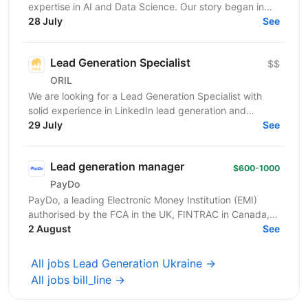
expertise in AI and Data Science. Our story began in
2016 with the first Data Science UA Conference in
28 July
See
Kyiv,...
Lead Generation Specialist
$$
ORIL
We are looking for a Lead Generation Specialist with
solid experience in LinkedIn lead generation and
outreach automation. You will design and execute...
29 July
See
Lead generation manager
$600-1000
PayDo
PayDo, a leading Electronic Money Institution (EMI)
authorised by the FCA in the UK, FINTRAC in Canada,
and MFSA in Malta, operates in 150+ countries and...
2 August
See
All jobs Lead Generation Ukraine →
All jobs bill_line →