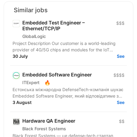
Similar jobs
Embedded Test Engineer –
$$$
Ethernet/TCP/IP
GlobalLogic
Project Description Our customer is a world-leading
provider of 4G/5G chips and modules for the IoT
market. Within the Product Validation team, you will...
30 July
See
Embedded Software Engineer
$$$$
🔥
ITExpert
Естонська міжнародна DefenseTech-компанія шукає
Embedded Software Engineer, який відповідатиме за
розробку embedded firmware, драйверів та
3 August
See
мережевих стеків...
Hardware QA Engineer
$$
Black Forest Systems
Black Forest Systems — це defense-tech стартап,