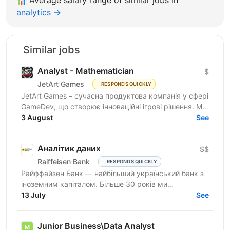
analytics →
Similar jobs
Analyst - Mathematician
$
JetArt Games
RESPONDS QUICKLY
JetArt Games – сучасна продуктова компанія у сфері
GameDev, що створює інноваційні ігрові рішення. Ми
розробляємо високопродуктивні ігрові системи з...
3 August
See
Аналітик даних
$$
Raiffeisen Bank
RESPONDS QUICKLY
Райффайзен Банк — найбільший український банк з
іноземним капіталом. Більше 30 років ми
створюємо та вибудовуємо банківську систему
13 July
See
нашої держави. У Райфі...
Junior Business\Data Analyst