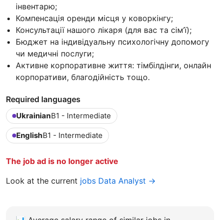
інвентарю;
Компенсація оренди місця у коворкінгу;
Консультації нашого лікаря (для вас та сім’ї);
Бюджет на індивідуальну психологічну допомогу
чи медичні послуги;
Активне корпоративне життя: тімбілдінги, онлайн
корпоративи, благодійність тощо.
Required languages
Ukrainian
B1 - Intermediate
English
B1 - Intermediate
The job ad is no longer active
Look at the current
jobs Data Analyst →
📊
Average salary range of similar jobs in