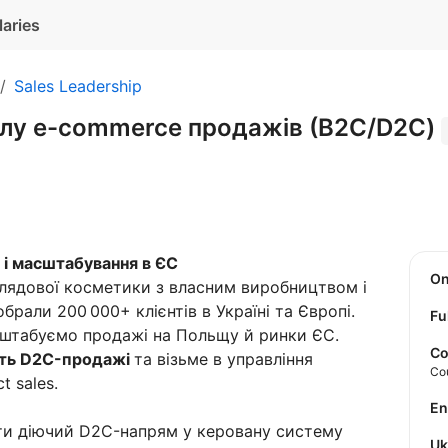
laries
Sales Leadership
ділу e-commerce продажів (В2C/D2C)
 і масштабування в ЄС
O
лядової косметики з власним виробництвом і
рали 200 000+ клієнтів в Україні та Європі.
Fu
штабуємо продажі на Польщу й ринки ЄС.
Co
ить D2C-продажі
та візьме в управління
Co
t sales.
E
и діючий D2C-напрям у керовану систему
U