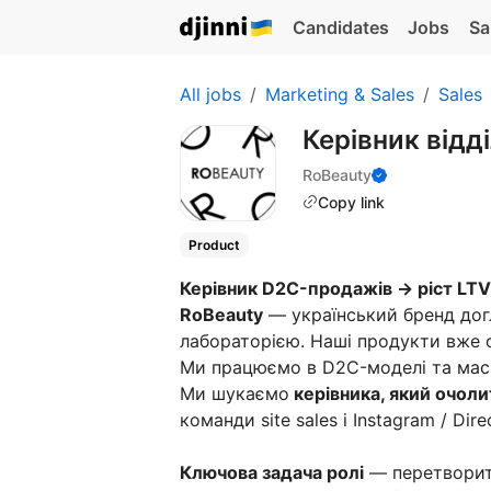
Candidates
Jobs
Sa
All jobs
Marketing & Sales
Sales
Керівник від
RoBeauty
Copy link
Product
Керівник D2C-продажів → ріст LTV
RoBeauty
— український бренд дог
лабораторією. Наші продукти вже об
Ми працюємо в D2C-моделі та мас
Ми шукаємо
керівника, який очол
команди site sales і Instagram / Direc
Ключова задача ролі
— перетворит