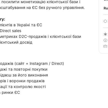
 посилити монетизацію клієнтської бази і
сштабування на ЄС без ручного управління.
R
гу:
ієнтів в Україні та ЄС
Direct sales
метриках D2C-продажів і клієнтської бази
лієнтський досвід
дажів (сайт + Instagram / Direct)
дажі та повторні покупки
відаєш за його виконання
рів і воронки продажів
ції та контролю якості
а ринки ЄС