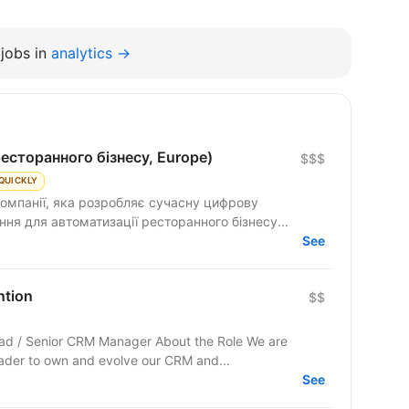
jobs in
analytics →
ресторанного бізнесу, Europe)
$$$
QUICKLY
компанії, яка розробляє сучасну цифрову
ня для автоматизації ресторанного бізнесу...
See
ntion
$$
ead / Senior CRM Manager About the Role We are
eader to own and evolve our CRM and...
See