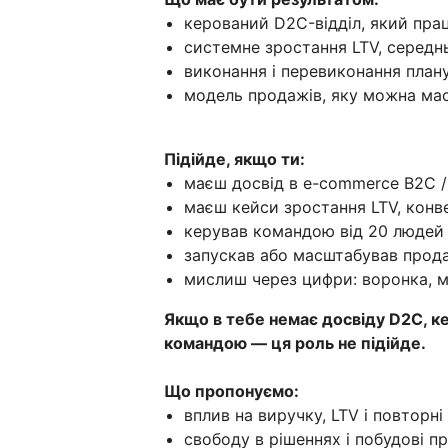
керований D2C-відділ, який прац
системне зростання LTV, середн
виконання і перевиконання план
модель продажів, яку можна мас
Підійде, якщо ти:
маєш досвід в e-commerce B2C /
маєш кейси зростання LTV, конв
керував командою від 20 людей
запускав або масштабував прода
мислиш через цифри: воронка, м
Якщо в тебе немає досвіду D2C, к
командою — ця роль не підійде.
Що пропонуємо:
вплив на виручку, LTV і повторн
свободу в рішеннях і побудові 