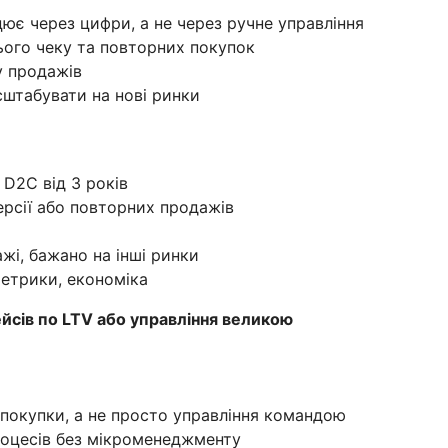
ює через цифри, а не через ручне управління
ього чеку та повторних покупок
у продажів
штабувати на нові ринки
 D2C від 3 років
ерсії або повторних продажів
жі, бажано на інші ринки
етрики, економіка
ейсів по LTV або управління великою
і покупки, а не просто управління командою
процесів без мікроменеджменту