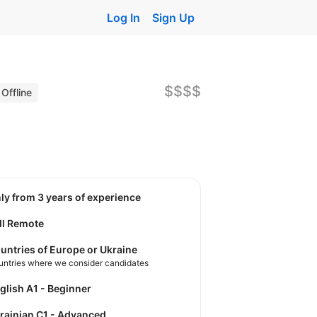
Log In
Sign Up
$$$$
Offline
nly from 3 years of experience
ll Remote
untries of Europe or Ukraine
untries where we consider candidates
nglish A1 - Beginner
krainian C1 - Advanced