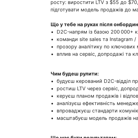
росту: виростити LTV з $55 до $70,
підготувати модель продажів до ма
Що у тебе на руках після онбордин
D2C-напрям із базою 200 000+ кл
команди site sales та Instagram / 
прозору аналітику по ключових 
вплив на сервіс, допродажі та к
Чим будеш рулити:
будуєш керований D2C-відділ про
ростиш LTV через сервіс, допро
керуєш планом продажів і відпо
аналізуєш ефективність менедже
впроваджуєш стандарти комуніка
масштабуєш модель продажів н
Що має бути результатом: