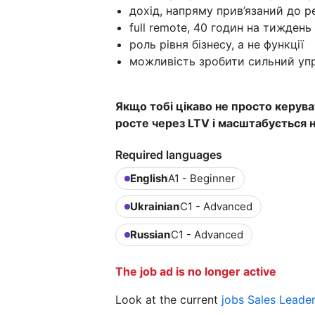
дохід, напряму прив’язаний до ре
full remote, 40 годин на тиждень 
роль рівня бізнесу, а не функції
можливість зробити сильний уп
Якщо тобі цікаво не просто керува
росте через LTV і масштабується 
Required languages
English
A1 - Beginner
Ukrainian
C1 - Advanced
Russian
C1 - Advanced
The job ad is no longer active
Look at the current
jobs Sales Leade