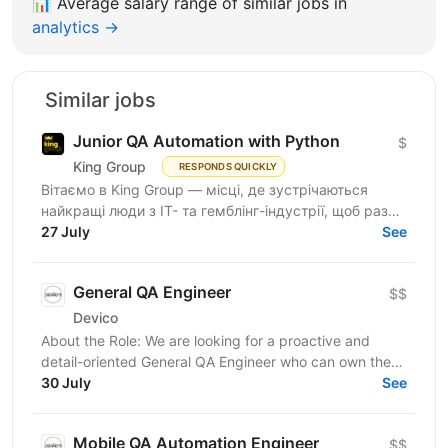
📊
Average salary range of similar jobs in
analytics →
Similar jobs
Junior QA Automation with Python
$
King Group
RESPONDS QUICKLY
Вітаємо в King Group — місці, де зустрічаються
найкращі люди з IT- та гемблінг-індустрії, щоб разом
робити дивовижні речі. Ми ведемо численні...
27 July
See
General QA Engineer
$$
Devico
About the Role: We are looking for a proactive and
detail-oriented General QA Engineer who can own the
full testing lifecycle. This role is ideal for a...
30 July
See
Mobile QA Automation Engineer
$$