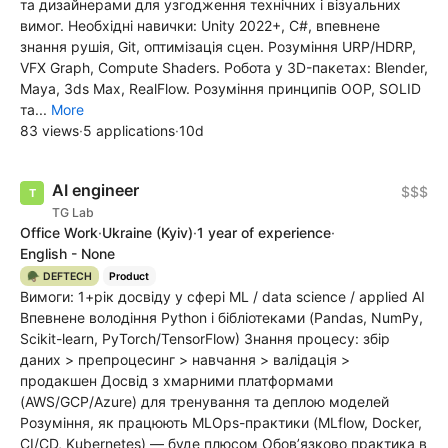
та дизайнерами для узгодження технічних і візуальних
вимог. Необхідні навички: Unity 2022+, C#, впевнене
знання рушія, Git, оптимізація сцен. Розуміння URP/HDRP,
VFX Graph, Compute Shaders. Робота у 3D-пакетах: Blender,
Maya, 3ds Max, RealFlow. Розуміння принципів OOP, SOLID
та...
More
83 views
·
5 applications
·
10d
АІ engineer
$$$
TG Lab
Office Work
·
Ukraine
(Kyiv)
·
1 year of experience
·
English - None
🪖 DEFTECH
Product
Вимоги: 1+рік досвіду у сфері ML / data science / applied AI
Впевнене володіння Python і бібліотеками (Pandas, NumPy,
Scikit-learn, PyTorch/TensorFlow) Знання процесу: збір
даних > препроцесинг > навчання > валідація >
продакшен Досвід з хмарними платформами
(AWS/GCP/Azure) для тренування та деплою моделей
Розуміння, як працюють MLOps-практики (MLflow, Docker,
CI/CD, Kubernetes) — буде плюсом Обов’язково практика в