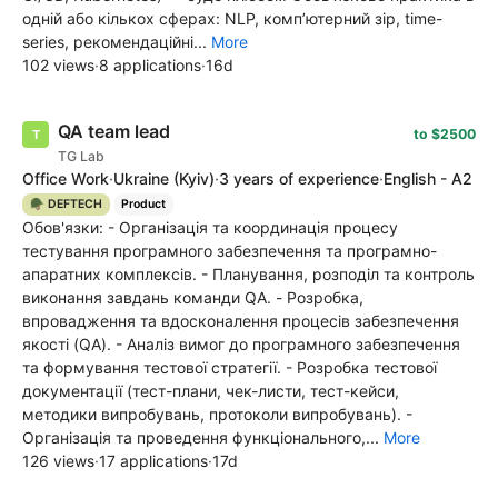
одній або кількох сферах: NLP, комп’ютерний зір, time-
series, рекомендаційні...
More
102 views
·
8 applications
·
16d
QA team lead
to $2500
TG Lab
Office Work
·
Ukraine
(Kyiv)
·
3 years of experience
·
English - A2
🪖 DEFTECH
Product
Обов'язки: - Організація та координація процесу
тестування програмного забезпечення та програмно-
апаратних комплексів. - Планування, розподіл та контроль
виконання завдань команди QA. - Розробка,
впровадження та вдосконалення процесів забезпечення
якості (QA). - Аналіз вимог до програмного забезпечення
та формування тестової стратегії. - Розробка тестової
документації (тест-плани, чек-листи, тест-кейси,
методики випробувань, протоколи випробувань). -
Організація та проведення функціонального,...
More
126 views
·
17 applications
·
17d