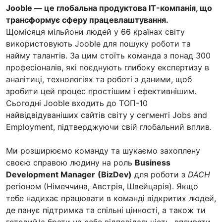
Jooble — це глобальна продуктова IT-компанія, що
трансформує сферу працевлаштування.
Щомісяця мільйони людей у 66 країнах світу
використовують Jooble для пошуку роботи та
найму талантів. За цим стоїть команда з понад 300
професіоналів, які поєднують глибоку експертизу в
аналітиці, технологіях та роботі з даними, щоб
зробити цей процес простішим і ефективнішим.
Сьогодні Jooble входить до ТОП-10
найвідвідуваніших сайтів світу у сегменті Jobs and
Employment, підтверджуючи свій глобальний вплив.
Ми розширюємо команду та шукаємо захоплену
своєю справою людину на роль
Business
Development Manager
(BizDev)
для роботи з
DACH
регіоном (Німеччина, Австрія, Швейцарія). Якщо
тебе надихає працювати в команді відкритих людей,
де панує підтримка та спільні цінності, а також ти
готовий/а брати на себе відповідальність, впливати