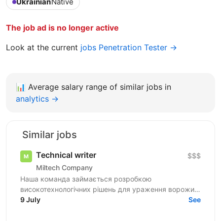
Ukrainian
Native
The job ad is no longer active
Look at the current
jobs Penetration Tester →
📊
Average salary range of similar jobs in
analytics →
Similar jobs
Technical writer
$$$
Miltech Company
Наша команда займається розробкою
високотехнологічних рішень для ураження ворожих
цілей. Ми створюємо повноцінні продукти - від ідеї
9 July
See
до серійного...