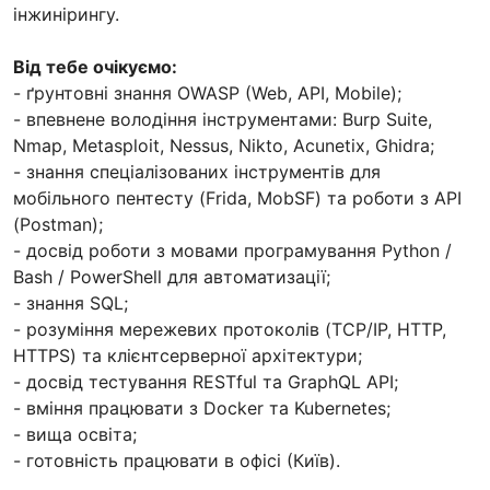
інжинірингу.
Від тебе очікуємо:
- ґрунтовні знання OWASP (Web, API, Mobile);
- впевнене володіння інструментами: Burp Suite,
Nmap, Metasploit, Nessus, Nikto, Acunetix, Ghidra;
- знання спеціалізованих інструментів для
мобільного пентесту (Frida, MobSF) та роботи з API
(Postman);
- досвід роботи з мовами програмування Python /
Bash / PowerShell для автоматизації;
- знання SQL;
- розуміння мережевих протоколів (TCP/IP, HTTP,
HTTPS) та клієнтсерверної архітектури;
- досвід тестування RESTful та GraphQL API;
- вміння працювати з Docker та Kubernetes;
- вища освіта;
- готовність працювати в офісі (Київ).