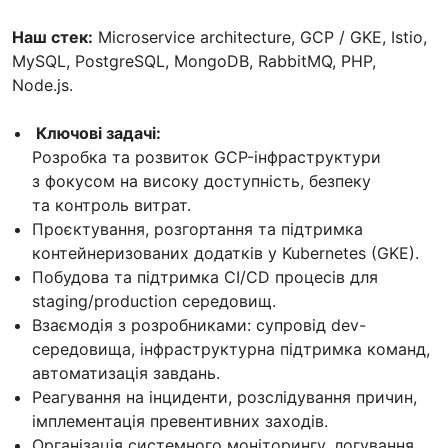
Наш стек:
Microservice architecture, GCP / GKE, Istio,
MySQL, PostgreSQL, MongoDB, RabbitMQ, PHP,
Node.js.
Ключові задачі:
Розробка та розвиток GCP-інфраструктури
з фокусом на високу доступність, безпеку
та контроль витрат.
Проєктування, розгортання та підтримка
контейнеризованих додатків у Kubernetes (GKE).
Побудова та підтримка CI/CD процесів для
staging/production середовищ.
Взаємодія з розробниками: супровід dev-
середовища, інфраструктурна підтримка команд,
автоматизація завдань.
Реагування на інциденти, розслідування причин,
імплементація превентивних заходів.
Організація системного моніторингу, логування