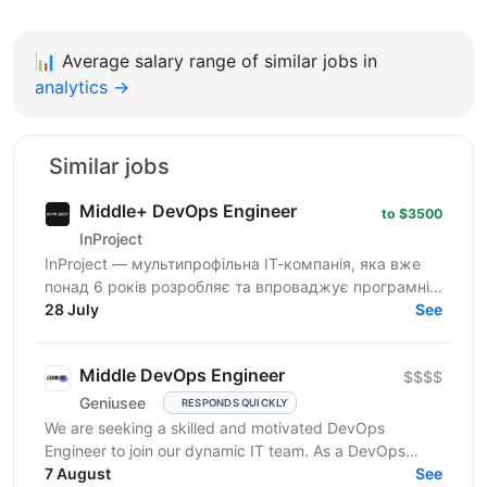
📊
Average salary range of similar jobs in
analytics →
Similar jobs
Middle+ DevOps Engineer
to $3500
InProject
InProject — мультипрофільна ІТ-компанія, яка вже
понад 6 років розробляє та впроваджує програмні
інновації у бізнес своїх клієнтів, надає повний
28 July
See
спектр...
Middle DevOps Engineer
$$$$
Geniusee
RESPONDS QUICKLY
We are seeking a skilled and motivated DevOps
Engineer to join our dynamic IT team. As a DevOps
Engineer, you will be responsible for implementing
7 August
See