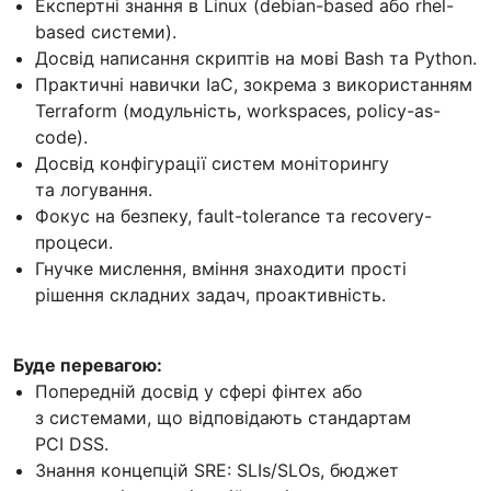
Експертні знання в Linux (debian-based або rhel-
based системи).
Досвід написання скриптів на мові Bash та Python.
Практичні навички IaC, зокрема з використанням
Terraform (модульність, workspaces, policy-as-
code).
Досвід конфігурації систем моніторингу
та логування.
Фокус на безпеку, fault-tolerance та recovery-
процеси.
Гнучке мислення, вміння знаходити прості
рішення складних задач, проактивність.
Буде перевагою:
Попередній досвід у сфері фінтех або
з системами, що відповідають стандартам
PCI DSS.
Знання концепцій SRE: SLIs/SLOs, бюджет