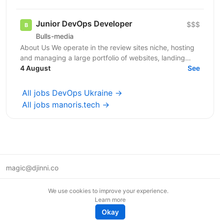
and...
Junior DevOps Developer
$$$
Bulls-media
About Us We operate in the review sites niche, hosting
and managing a large portfolio of websites, landing
pages, and backend services for multiple...
4 August
See
All jobs DevOps Ukraine →
All jobs manoris.tech →
magic@djinni.co
Terms of Use
We use cookies to improve your experience.
Suggest an idea
Learn more
Remote tech jobs in Europe
Okay