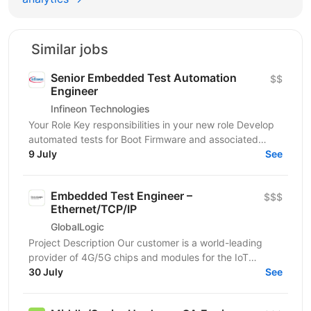
Similar jobs
Senior Embedded Test Automation
$$
Engineer
Infineon Technologies
Your Role Key responsibilities in your new role Develop
automated tests for Boot Firmware and associated
software for ARM Cortex-M MCUs Develop test...
9 July
See
Embedded Test Engineer –
$$$
Ethernet/TCP/IP
GlobalLogic
Project Description Our customer is a world-leading
provider of 4G/5G chips and modules for the IoT
market. Within the Product Validation team, you will...
30 July
See