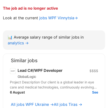
The job ad is no longer active
Look at the current
jobs WPF Vinnytsia→
📊
Average salary range of similar jobs in
analytics →
Similar jobs
Lead C#/WPF Developer
$$$$
GlobalLogic
Project Description Our client is a global leader in eye
care and medical technologies, continuously evolving
its medical devices through connectivity...
6 August
See
All jobs WPF Ukraine →
All jobs Tiras →