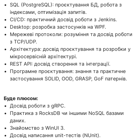
SQL (PostgreSQL): проєктування БД, робота з
індексами, оптимізація запитів.
CI/CD: практичний досвід роботи з Jenkins.
Desktop: розробка застосунків на WPF.
Мережеві протоколи: розуміння та досвід роботи
з TCP/UDP.
Архітектура: досвід проєктування та розробки у
мікросервісній архітектурі.
REST API: досвід створення та інтеграції.
Програмне проєктування: знання та практичне
застосування SOLID, OOD, GRASP, GoF патернів.
Буде плюсом:
Досвід роботи з gRPC.
Практика з RocksDB чи іншими NoSQL базами
даних.
Знайомство з WinUI 3.
Досвід написання unit-тестів (NUnit).