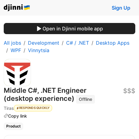
Sign Up
Open in Djinni mobile app
All jobs
Development
C# / .NET
Desktop Apps
WPF
Vinnytsia
Middle C#, .NET Engineer
$$$
(desktop experience)
Offline
Tiras
RESPONDS QUICKLY
Copy link
Product