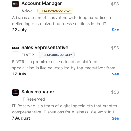
Account Manager
$$$
Adwa
RESPONDS QUICKLY
Adwa is a team of innovators with deep expertise in
delivering customized business solutions in the IT
sector. We are looking for an outgoing extrovert and...
22 July
See
Sales Representative
$$$
ELVTR
RESPONDS QUICKLY
ELVTR is a premier online education platform
specializing in live courses led by top executives from
globally renowned companies. Our unique approach
27 July
See
sets...
Sales manager
$$$
IT-Reserved
IT-Reserved is a team of digital specialists that creates
comprehensive IT solutions for business. We work in 14
areas, including IT, marketing, legal and...
7 August
See