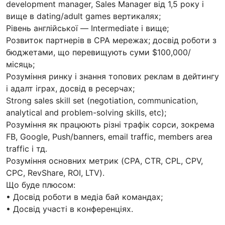
development manager, Sales Manager від 1,5 року і
вище в dating/adult games вертикалях;
Рівень англійської — Intermediate і вище;
Розвиток партнерів в СРА мережах; досвід роботи з
бюджетами, що перевищують суми $100,000/
місяць;
Розуміння ринку і знання топових реклам в дейтингу
і адалт іграх, досвід в ресерчах;
Strong sales skill set (negotiation, communication,
analytical and problem-solving skills, etc);
Розуміння як працюють різні трафік сорси, зокрема
FB, Google, Push/banners, email traffic, members area
traffic і тд.
Розуміння основних метрик (CPA, CTR, CPL, CPV,
CPC, RevShare, ROI, LTV).
Що буде плюсом:
• Досвід роботи в медіа бай командах;
• Досвід участі в конференціях.