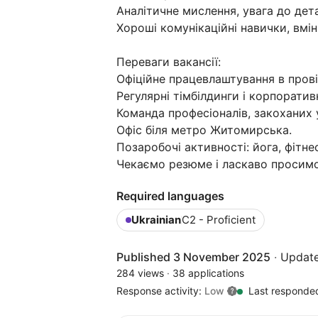
Аналітичне мислення, увага до дет
Хороші комунікаційні навички, вмі
Переваги вакансії:
Офіційне працевлаштування в провід
Регулярні тімбілдинги і корпоратив
Команда професіоналів, закоханих 
Офіс біля метро Житомирська.
Позаробочі активності: йога, фітне
Чекаємо резюме і ласкаво просимо 
Required languages
Ukrainian
C2 - Proficient
Published 3 November 2025
·
Update
284 views
·
38 applications
Response activity:
Low
Last responde