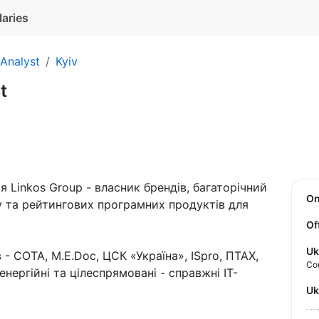
laries
Analyst
Kyiv
t
 Linkos Group - власник брендів, багаторічний
O
у та рейтингових програмних продуктів для
.
Of
Uk
- СОТА, M.E.Doc, ЦСК «Україна», ISpro, ПТАХ,
Co
енергійні та цілеспрямовані - справжні ІТ-
U