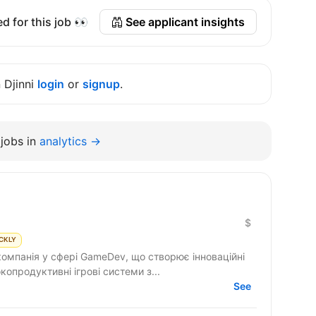
d for this job 👀
See applicant insights
n Djinni
login
or
signup
.
jobs in
analytics →
$
CKLY
компанія у сфері GameDev, що створює інноваційні
ємо високопродуктивні ігрові системи з...
See