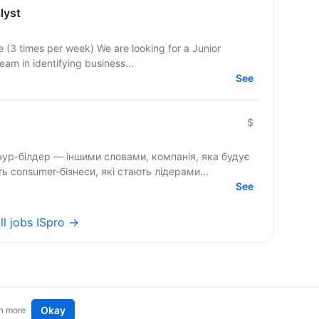
lyst
e (3 times per week) We are looking for a Junior
eam in identifying business...
See
$
ур-білдер — іншими словами, компанія, яка будує
 consumer-бізнеси, які стають лідерами...
See
ll jobs ISpro →
Okay
n more
t an idea
Remote tech jobs in Europe