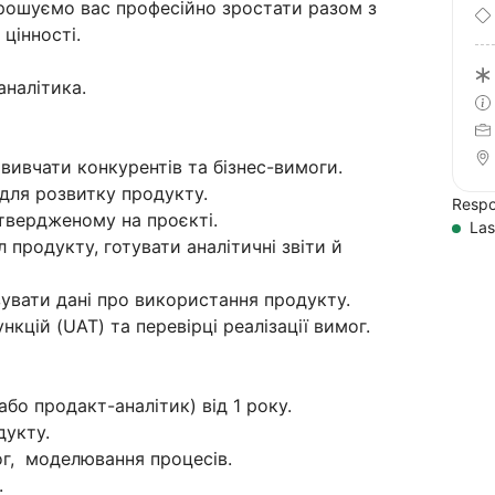
рошуємо вас професійно зростати разом з
цінності.
налітика.
 вивчати конкурентів та бізнес-вимоги.
 для розвитку продукту.
Respo
твердженому на проєкті.
Las
 продукту, готувати аналітичні звіти й
зувати дані про використання продукту.
нкцій (UAT) та перевірці реалізації вимог.
або продакт-аналітик) від 1 року.
дукту.
г, моделювання процесів.
.