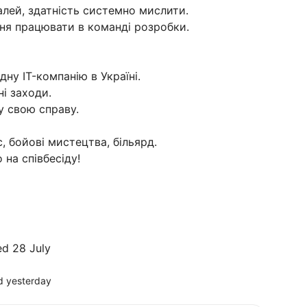
алей, здатність системно мислити.
ння працювати в команді розробки.
ну IT-компанію в Україні.
ні заходи.
у свою справу.
с, бойові мистецтва, більярд.
на співбесіду!
d 28 July
d yesterday