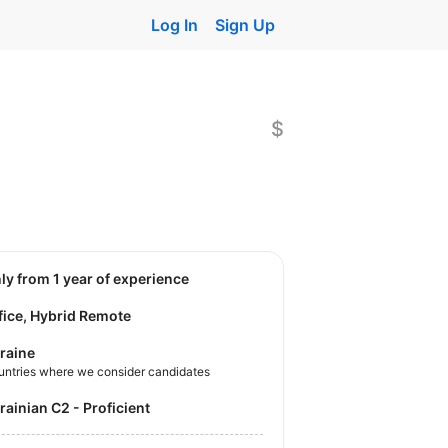
Log In
Sign Up
$
nly from 1 year of experience
fice, Hybrid Remote
raine
untries where we consider candidates
krainian C2 - Proficient