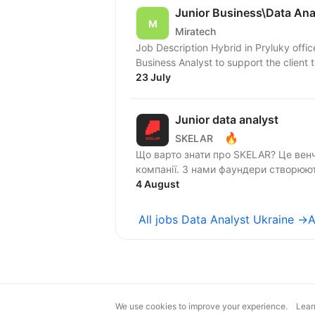
Junior Business\Data Ana
Miratech
Job Description Hybrid in Pryluky offic
Business Analyst to support the client t
23 July
Junior data analyst
🔥
SKELAR
Що варто знати про SKELAR? Це венч
компанії. З нами фаундери створюють
4 August
All jobs Data Analyst Ukraine →
A
We use cookies to improve your experience.
Lear
magic@djinni.co
Terms of Use
Sugges