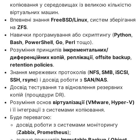
копіювання у середовищах із великою кількістю
віртуальних машин.
Впевнені знання
FreeBSD/Linux
, систем зберігання
на
ZFS
.
Навички програмування або скриптингу (
Python
,
Bash
,
PowerShell
,
Go
,
Perl
тощо).
Розуміння принципів
інкрементальних/
диференційних копій
,
реплікації
,
offsite backup
,
retention policies
.
Знання мережевих протоколів (
NFS, SMB, iSCSI,
SSH, rsync
) і досвід роботи з
SAN/NAS
.
Досвід тестування та відновлення резервних
копій (процедури DR).
Розуміння основ
віртуалізації (VMware, Hyper-V)
і її інтеграції з системами копіювання.
Буде перевагою:
досвід роботи з системами моніторингу
(
Zabbix, Prometheus
);
знання принципів
Immutable Backup / Object