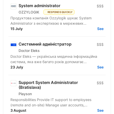
System administrator
$$$
OZZYLOGIK
RESPONDS QUICKLY
Продуктова компанія Ozzylogik шукає System
Administrator з експертизою в мережевих
технологіях та досвідом від 3 років, здатного до
15 July
See
продуктивної роботи в...
Системний адміністратор
$$$
Doctor Eleks
Doctor Eleks — українська медична інформаційна
система, яка вже багато років допомагає
автоматизувати роботу медичних закладів по всій
23 July
See
країні. Нашим...
Support System Administrator
$$$
(Bratislava)
Playson
Responsibilities Provide IT support to employees
(remote and on-site) Manage user accounts,
permissions, and system access Handle onboarding
3 August
See