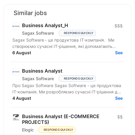
Similar jobs
Business Analyst_H
$$$
Sagax Software
RESPONDS QUICKLY
Sagax Software - це продуктова IT-компанія. Ми
створюємо сучасні IT-рішення, які допомагають
вдосконалювати роботу ринку страхування, і
6 August
See
прагнемо досягти...
Business Analyst
Sagax Software
RESPONDS QUICKLY
Про Sagax Software Sagax Software - це продуктова
IT-компанія. Ми розробляємо сучасні IT-рішення для
ринку страхування, які допомагають нашим
4 August
See
клієнтам...
Business Analyst (E-COMMERCE
$$
PROJECTS)
Elogic
RESPONDS QUICKLY