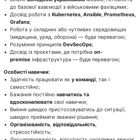
до базової взаємодії з військовими фахівцями;
Досвід роботи з
Kubernetes, Ansible, Prometheus,
Grafana
;
Робота у складних або чутливих середовищах
(медицина, уряд, оборона) — буде перевагою;
Розуміння принципів
DevSecOps
;
Досвід із проєктами, де потрібна
on-
premise
інфраструктура — буде перевагою;
Особисті навички:
Здатність працювати як
у команді
, так і
самостійно;
Бажання постійно
навчатись та
вдосконалювати
свої навички;
Вміння швидко пристосовуватись до ситуації,
швидко приймати зважені рішення;
Організованість
,
відповідальність
,
стресостійкість;
Дисциплінованість, відсутність шкідливих звичок