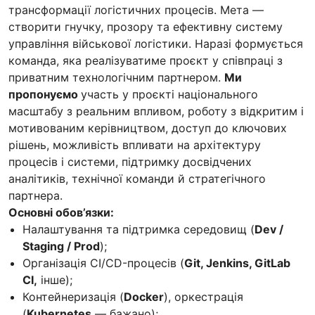
трансформації логістичних процесів. Мета —
створити гнучку, прозору та ефективну систему
управління військової логістики. Наразі формується
команда, яка реалізуватиме проєкт у співпраці з
приватним технологічним партнером.
Ми
пропонуємо
участь у проєкті національного
масштабу з реальним впливом, роботу з відкритим і
мотивованим керівництвом, доступ до ключових
рішень, можливість впливати на архітектуру
процесів і системи, підтримку досвідчених
аналітиків, технічної команди й стратегічного
партнера.
Основні обов’язки:
Налаштування та підтримка середовищ (
Dev /
Staging / Prod
);
Організація CI/CD-процесів (
Git, Jenkins, GitLab
CI,
інше);
Контейнеризація (
Docker
), оркестрація
(
Kubernetes
— бажано);