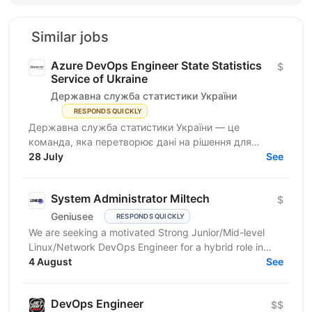
Similar jobs
Azure DevOps Engineer State Statistics
$
Service of Ukraine
Державна служба статистики України
RESPONDS QUICKLY
Державна служба статистики України — це
команда, яка перетворює дані на рішення для
розвитку країни. Ми перебуваємо у процесі
28 July
See
цифрової трансформації:...
System Administrator Miltech
$
Geniusee
RESPONDS QUICKLY
We are seeking a motivated Strong Junior/Mid-level
Linux/Network DevOps Engineer for a hybrid role in
Kyiv. The project is in the MilTech domain (closed...
4 August
See
DevOps Engineer
$$