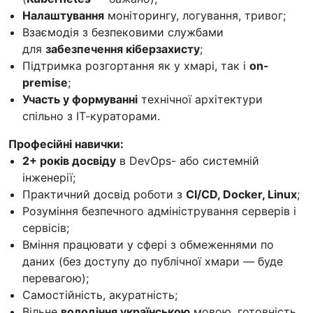
Налаштування
моніторингу, логування, тривог;
Взаємодія з безпековими службами
для
забезпечення кіберзахисту
;
Підтримка розгортання як у хмарі, так і
on-
premise
;
Участь у формуванні
технічної архітектури
спільно з ІТ-кураторами.
Професійні навички:
2+ років досвіду
в DevOps- або системній
інженерії;
Практичний досвід роботи з
CI/CD, Docker, Linux
;
Розуміння безпечного адміністрування серверів і
сервісів;
Вміння працювати у сфері з обмеженнями по
даних (без доступу до публічної хмари — буде
перевагою);
Самостійність, акуратність;
Вільне
володіння українською
мовою, готовність