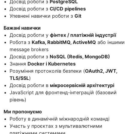
Досвід роботи з
PostgreSQL
Досвід роботи з
CI/CD pipelines
Упевнені навички роботи з
Git
Бажані навички
Досвід роботи у
фінтех / платіжній індустрії
Робота з
Kafka, RabbitMQ, ActiveMQ
або іншими
message brokers
Досвід роботи з
NoSQL (Redis, MongoDB)
Знання
Docker і Kubernetes
Розуміння протоколів безпеки (
OAuth2, JWT,
TLS/SSL
)
Досвід роботи в
мікросервісній архітектурі
JavaScript для фронтенд-інтеграцій (базовий
рівень)
Ми пропонуємо
Роботу в динамічній міжнародній команді
Участь у проєктах з мультивалютними
платіжними системами