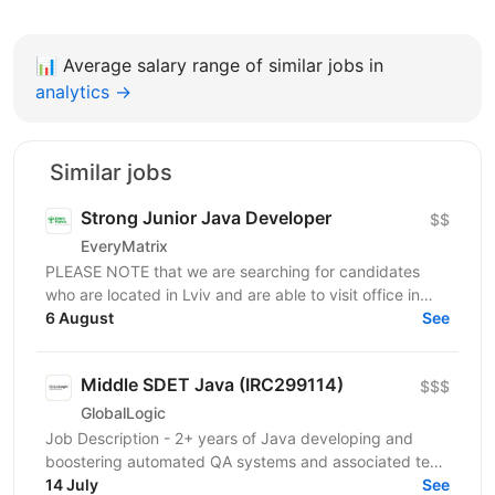
📊
Average salary range of similar jobs in
analytics →
Similar jobs
Strong Junior Java Developer
$$
EveryMatrix
PLEASE NOTE that we are searching for candidates
who are located in Lviv and are able to visit office in
6 August
Lviv. About us: EveryMatrix is a leading B2B SaaS...
See
Middle SDET Java (IRC299114)
$$$
GlobalLogic
Job Description - 2+ years of Java developing and
boostering automated QA systems and associated test
strategies. - Experience working with...
14 July
See