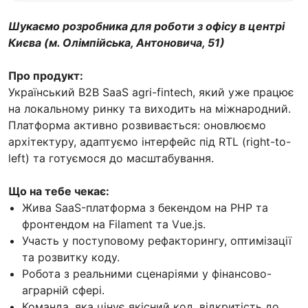
Шукаємо розробника для роботи з офісу в центрі
Києва (м. Олімпійська, Антоновича, 51)
Про продукт:
Український B2B SaaS agri-fintech, який уже працює
на локальному ринку та виходить на міжнародний.
Платформа активно розвивається: оновлюємо
архітектуру, адаптуємо інтерфейс під RTL (right-to-
left) та готуємося до масштабування.
Що на тебе чекає:
Жива SaaS-платформа з бекендом на PHP та
фронтендом на Filament та Vue.js.
Участь у поступовому рефакторингу, оптимізації
та розвитку коду.
Робота з реальними сценаріями у фінансово-
аграрній сфері.
Команда, яка цінує якісний код, відкритість до