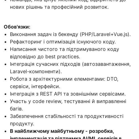
нових рішень та професійний розвиток.
Обов'язки:
Виконання задач із бекенду (PHP/Laravel+Vue.js).
Рефакторинг і оптимізація існуючого коду.
Написання чистого та підтримуваного коду
відповідно до best practices.
Інтеграція сучасних підходів (автозавантаження,
Laravel-компоненти).
Робота з архітектурними елементами: DTO,
сервіси, інтерфейси.
Інтеграція з REST API та зовнішніми сервісами.
Участь у code review, тестуванні й виправленні
багів.
Забезпечення стабільності та продуктивності
продукту.
В найближчому майбутньому - розробка,
імплементація та підтримка AI/ML сервісів в