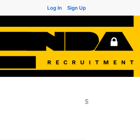
Log In
Sign Up
$