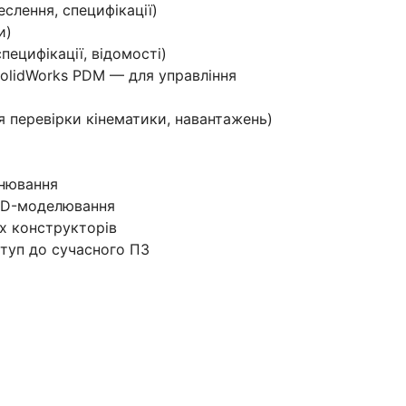
слення, специфікації)
и)
специфікації, відомості)
olidWorks PDM — для управління
ля перевірки кінематики, навантажень)
онювання
AD-моделювання
х конструкторів
ступ до сучасного ПЗ