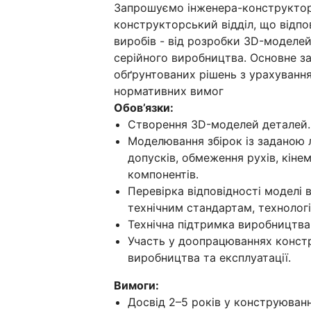
Запрошуємо інженера-конструктор
конструкторський відділ, що відпо
виробів - від розробки 3D-моделей
серійного виробництва. Основне з
обґрунтованих рішень з урахування
нормативних вимог
Обов’язки:
Створення 3D-моделей деталей.
Моделювання збірок із заданою 
допусків, обмеження рухів, кінем
компонентів.
Перевірка відповідності моделі 
технічним стандартам, технолог
Технічна підтримка виробництва 
Участь у доопрацюваннях констру
виробництва та експлуатації.
Вимоги:
Досвід 2–5 років у конструюванн