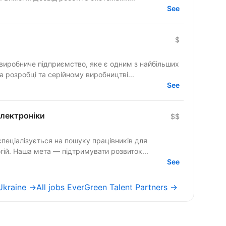
See
$
 виробниче підприємство, яке є одним з найбільших
на розробці та серійному виробництві...
See
електроніки
$$
спеціалізується на пошуку працівників для
огій. Наша мета — підтримувати розвиток...
See
 Ukraine →
All jobs EverGreen Talent Partners →