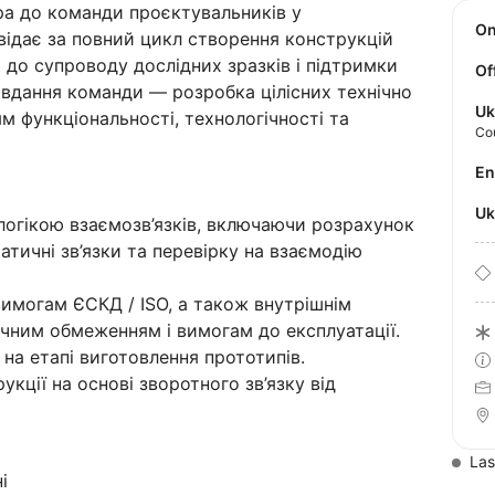
а до команди проєктувальників у
O
відає за повний цикл створення конструкцій
 до супроводу дослідних зразків і підтримки
Of
авдання команди — розробка цілісних технічно
Uk
м функціональності, технологічності та
Co
E
U
логікою взаємозв’язків, включаючи розрахунок
атичні зв’язки та перевірку на взаємодію
вимогам ЄСКД / ISO, а також внутрішнім
ічним обмеженням і вимогам до експлуатації.
на етапі виготовлення прототипів.
кції на основі зворотного зв’язку від
Las
і