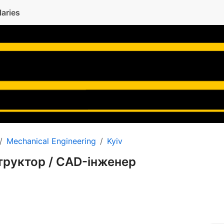
laries
Mechanical Engineering
Kyiv
труктор / CAD-інженер