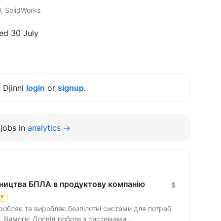
, SolidWorks
ed 30 July
n Djinni
login
or
signup
.
jobs in
analytics →
ництва БПЛА в продуктову компанію
$
LY
робляє та виробляє безпілотні системи для потреб
оборони шукає інженера - технолога. Вимоги: Досвід роботи з системами...