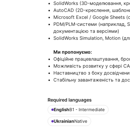
SolidWorks (3D-моделювання, кре
AutoCAD (2D-креслення, шаблон
Microsoft Excel / Google Sheets (
PDM/PLM-системи (наприклад, S
документацією та версіями)
SolidWorks Simulation, Motion (д
Ми пропонуємо:
Офіційне працевлаштування, бр
Можливість розвитку у сфері С
Наставництво з боку досвідчени
Стабільну завантаженість та до
Required languages
English
B1 - Intermediate
Ukrainian
Native