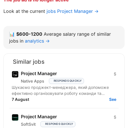
Look at the current
jobs Project Manager →
📊
$600-1200
Average salary range of similar
jobs in
analytics →
Similar jobs
Project Manager
$
Native Apps
RESPONDS QUICKLY
Шукаємо проджект-менеджера, який допоможе
ефективно організовувати роботу команди та
реалізовувати проєкти. Очікування від кандидата:
7 August
See
досвід у...
Project Manager
$
SoftSvit
RESPONDS QUICKLY