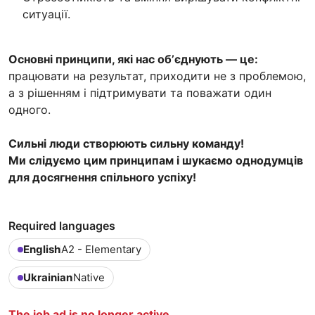
ситуації.
Основні принципи, які нас обʼєднують — це:
працювати на результат, приходити не з проблемою,
а з рішенням і підтримувати та поважати один
одного.
Сильні люди створюють сильну команду!
Ми слідуємо цим принципам і шукаємо однодумців
для досягнення спільного успіху!
Required languages
English
A2 - Elementary
Ukrainian
Native
The job ad is no longer active