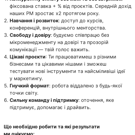
фіксована ставка + % від проєктів. Середній дохід
наших PM зростає х2 протягом року.
Навчання і розвиток
: доступ до курсів,
конференцій, внутрішнього менторства.
Свободу і довіру
: будуємо співпрацю без
мікроменеджменту на довірі та прозорій
комунікації — твій голос важить.
Цікаві проєкти
: Ти працюватимеш з різними
бізнесами та цікавими нішами і зможеш
тестувати нові інструменти та найсміливіші ідеї
у маркетингу.
Гнучкий формат
: робота віддалено з будь-якої
точки світу.
Сильну команду і підтримку
: оточення, яке
підтримує, допомагає і драйвить.
Що необхідно робити та які результати
ми очікуємо: