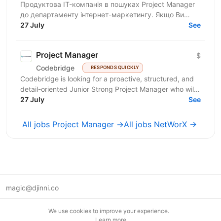
Продуктова IT-компанія в пошуках Project Manager
до департаменту інтернет-маркетингу. Якщо Ви
відповідальний фахівець з лідерськими якостями, то
27 July
See
чекаємо на...
Project Manager
$
Codebridge
RESPONDS QUICKLY
Codebridge is looking for a proactive, structured, and
detail-oriented Junior Strong Project Manager who will
drive the planning and delivery of software...
27 July
See
All jobs Project Manager →
All jobs NetWorX →
magic@djinni.co
Terms of Use
We use cookies to improve your experience.
Suggest an idea
Learn more