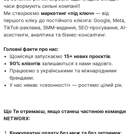
часи формують сильні компанії!
Ми створюємо
маркетинг «під ключ»
— від
першого кліку до постійного клієнта: Google, Meta,
TikTok-реклама, SMM-ведення, SEO-просування, AI-
асистенти, аналітика та бізнес-консалтинг.
Головні факти про нас:
Щомісяця запускаємо
15+ нових проєктів
.
90% клієнтів
залишаються з нами надовго.
Працюємо з українськими та міжнародними
брендами.
У нас немає «сезонності» — ростемо цілий рік.
Що Ти отримаєш, якщо станеш частиною команди
NETWORX:
Конкурентну оплату без меж та без затримок
: