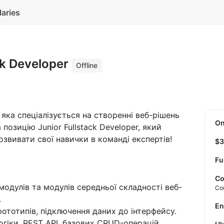
laries
ck Developer
Offline
 яка спеціалізується на створенні веб-рішень
O
позицію Junior Fullstack Developer, який
озвивати свої навички в команді експертів!
$
Fu
Co
одулів та модулів середньої складності веб-
Co
.
E
прототипів, підключення даних до інтерфейсу.
гіки, REST API, базових CRUD-операцій.