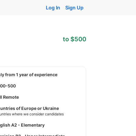
Log In
Sign Up
to $500
nly from 1 year of experience
300-500
ll Remote
untries of Europe or Ukraine
untries where we consider candidates
nglish A2 - Elementary