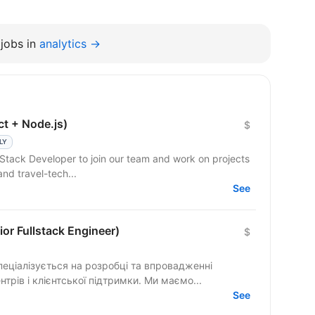
jobs in
analytics →
ct + Node.js)
$
LY
l-Stack Developer to join our team and work on projects
and travel-tech...
See
ior Fullstack Engineer)
$
пеціалізується на розробці та впровадженні
трів і клієнтської підтримки. Ми маємо...
See