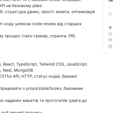
U
API на базовому рівні.
: структура даних, прості запити, оптимізація
сті коду шляхом code-review від старших
у процесі (таск-трекер, спринти, PR).
 React, TypeScript, Tailwind CSS, JavaScript.
s, Nest, MongoDB.
Tful API, HTTP, статус-кодів, базової
працювати з props/state/hooks, базовими
дно наданих макетів та прототипів (увага до
 pull request процесу.