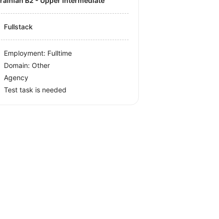
krainian B2 - Upper Intermediate
Fullstack
Employment: Fulltime
Domain: Other
Agency
Test task is needed