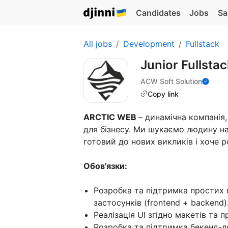
Candidates
Jobs
Sa
All jobs
Development
Fullstack
Junior Fullsta
ACW Soft Solution
Copy link
ARCTIC WEB
– динамічна компанія,
для бізнесу. Ми шукаємо людину на 
готовий до нових викликів і хоче р
Обов'язки:
Розробка та підтримка простих м
застосунків (frontend + backend)
Реалізація UI згідно макетів та 
Розробка та підтримка бекенд-ло