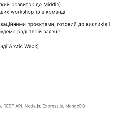
ткий розвиток до Middle).
нших workshop-ів в команді.
ваційними проєктами, готовий до викликів і
удемо раді твоїй заявці!
ді Arctic Web!:)
S, REST API, Node.js, Express.js, MongoDB