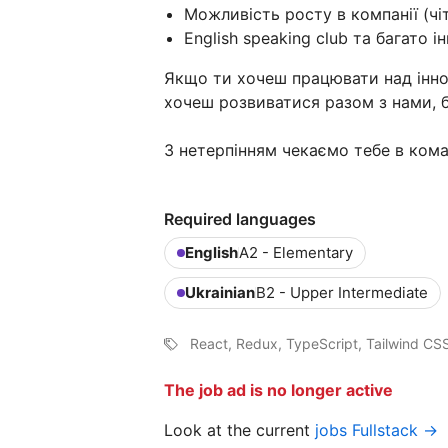
Можливість росту в компанії (чі
English speaking club та багато і
Якщо ти хочеш працювати над інно
хочеш розвиватися разом з нами, б
З нетерпінням чекаємо тебе в коман
Required languages
English
A2 - Elementary
Ukrainian
B2 - Upper Intermediate
React, Redux, TypeScript, Tailwind CS
The job ad is no longer active
Look at the current
jobs Fullstack →