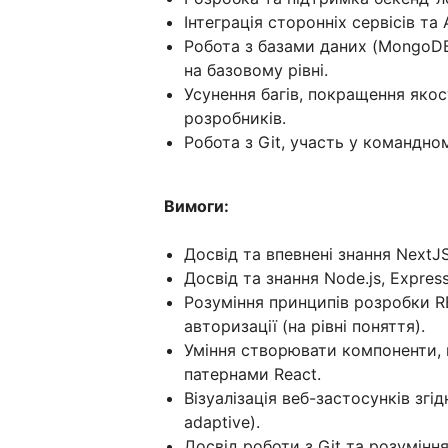
Інтеграція сторонніх сервісів та 
Робота з базами даних (MongoDB)
на базовому рівні.
Усунення багів, покращення яко
розробників.
Робота з Git, участь у командном
Вимоги:
Досвід та впевнені знання NextJS,
Досвід та знання Node.js, Expres
Розуміння принципів розробки RES
авторизації (на рівні поняття).
Уміння створювати компоненти, 
патернами React.
Візуалізація веб-застосунків згі
adaptive).
Досвід роботи з Git та розуміння