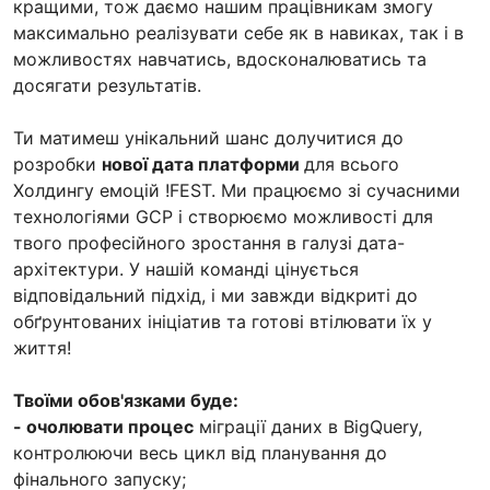
кращими, тож даємо нашим працівникам змогу
максимально реалізувати себе як в навиках, так і в
можливостях навчатись, вдосконалюватись та
досягати результатів.
Ти матимеш унікальний шанс долучитися до
розробки
нової дата платформи
для всього
Холдингу емоцій !FEST. Ми працюємо зі сучасними
технологіями GCP і створюємо можливості для
твого професійного зростання в галузі дата-
архітектури. У нашій команді цінується
відповідальний підхід, і ми завжди відкриті до
обґрунтованих ініціатив та готові втілювати їх у
життя!
Твоїми обов'язками буде:
- очолювати процес
міграції даних в BigQuery,
контролюючи весь цикл від планування до
фінального запуску;