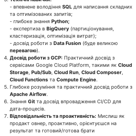
- впевнене володіння
SQL
для написання складних
та оптимізованих запитів;
- глибоке знання
Python;
- експертиза в
BigQuery
(партиціонування,
кластеризація, оптимізація витрат);
- досвід роботи з
Data Fusion
(буде великою
перевагою
).
Досвід роботи з GCP:
Практичний досвід з
сервісами Google Cloud Platform, такими як
Cloud
Storage
,
Pub/Sub
,
Cloud Run
,
Cloud Composer
,
Cloud Functions
та
Compute Engine
.
Глибоке розуміння та практичний досвід роботи з
Apache Airflow
.
Знання
Git
та досвід впровадження CI/CD для
дата-процесів.
Відповідальність та проактивність:
Мислиш як
продакт овнер, проактивно, орієнтуєшся на
результат та готовий/готова брати