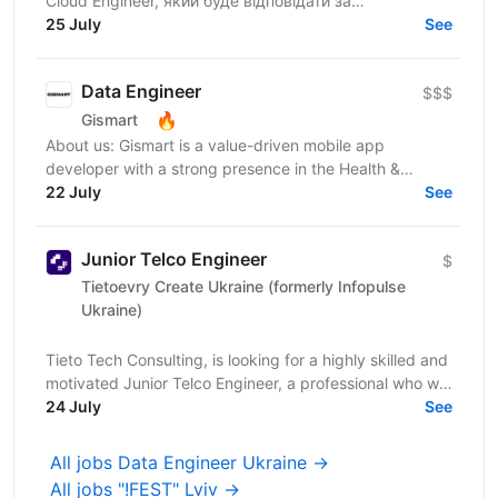
Cloud Engineer, який буде відповідати за
проєктування, розгортання та підтримку хмарної
25 July
See
інфраструктури,...
Data Engineer
$$$
🔥
Gismart
About us: Gismart is a value-driven mobile app
developer with a strong presence in the Health &
Wellness, Utilities, and Music app markets. We have
22 July
See
recently...
Junior Telco Engineer
$
Tietoevry Create Ukraine (formerly Infopulse
Ukraine)
Tieto Tech Consulting, is looking for a highly skilled and
motivated Junior Telco Engineer, a professional who will
join a project within a Telecom Team for...
24 July
See
All jobs Data Engineer Ukraine →
All jobs "!FEST" Lviv →