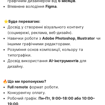
графічним дизайнером від
6 місяців
.
Впевнене володіння
Figma
.
⭐️Буде перевагою:
Досвід у створенні візуального контенту
(соцмережі, реклама, веб-дизайн).
Навички роботи з
Adobe Photoshop, Illustrator
чи
іншими графічними редакторами.
Розуміння основ композиції, кольору та
типографіки.
Досвід використання
AI-інструментів
для
дизайну.
🔥Що ми пропонуємо?
Full remote
формат роботи.
Конкурентну оплату.
Робочий графік:
Пн–Пт, 9:00–18:00 або 10:00–
19:00
.