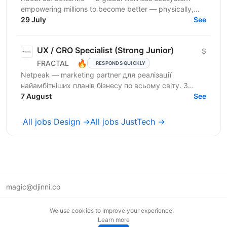
empowering millions to become better — physically,
mentally, and emotionally. We build what makes
29 July
See
people...
UX / CRO Specialist (Strong Junior)
$
🔥
FRACTAL
RESPONDS QUICKLY
Netpeak — marketing partner для реалізації
найамбітніших планів бізнесу по всьому світу. З
Netpeak можна більше. Агенція надає повний
7 August
See
спектр...
All jobs Design →
All jobs JustTech →
magic@djinni.co
Terms of Use
We use cookies to improve your experience.
Suggest an idea
Learn more