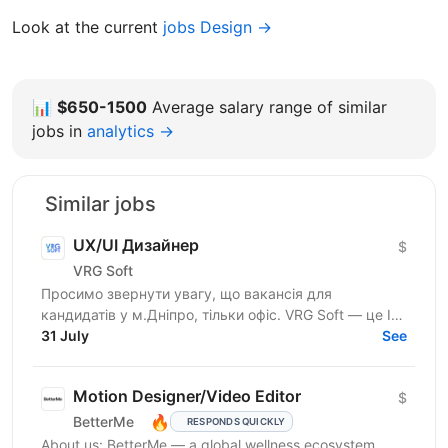
Look at the current
jobs Design →
📊
$650-1500
Average salary range of similar
jobs in
analytics →
Similar jobs
UX/UI Дизайнер
$
VRG Soft
Просимо звернути увагу, що вакансія для
кандидатів у м.Дніпро, тільки офіс. VRG Soft — це IT-
компанія, яка поєднує продуктову розробку та
31 July
See
аутсорс-послуги...
Motion Designer/Video Editor
$
🔥
BetterMe
RESPONDS QUICKLY
About us: BetterMe — a global wellness ecosystem