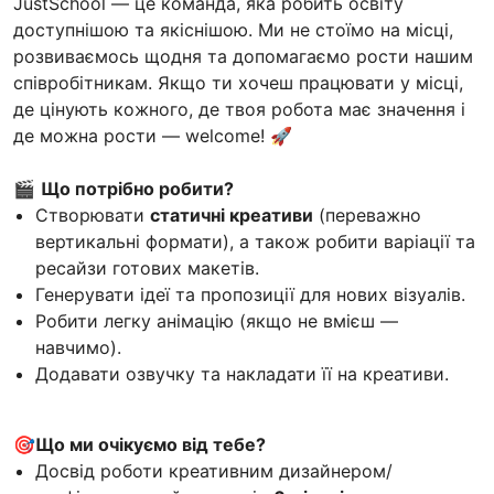
JustSchool — це команда, яка робить освіту
доступнішою та якіснішою. Ми не стоїмо на місці,
розвиваємось щодня та допомагаємо рости нашим
співробітникам. Якщо ти хочеш працювати у місці,
де цінують кожного, де твоя робота має значення і
де можна рости — welcome! 🚀
🎬
Що потрібно робити?
Створювати
статичні креативи
(переважно
вертикальні формати), а також робити варіації та
ресайзи готових макетів.
Генерувати ідеї та пропозиції для нових візуалів.
Робити легку анімацію (якщо не вмієш —
навчимо).
Додавати озвучку та накладати її на креативи.
🎯Що ми очікуємо від тебе?
Досвід роботи креативним дизайнером/