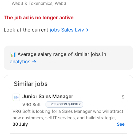
Web3 & Tokenomics, Web3
The job ad is no longer active
Look at the current
jobs Sales Lviv→
📊
Average salary range of similar jobs in
analytics →
Similar jobs
Junior Sales Manager
$
VRG Soft
RESPONDS QUICKLY
VRG Soft is looking for a Sales Manager who will attract
new customers, sell IT services, and build strategic,
long-term...
30 July
See