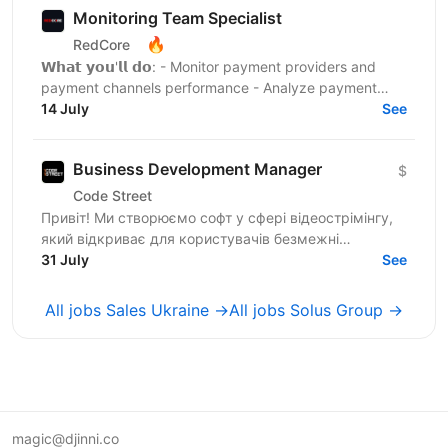
Monitoring Team Specialist
🔥
RedCore
𝗪𝗵𝗮𝘁 𝘆𝗼𝘂'𝗹𝗹 𝗱𝗼: - Monitor payment providers and
payment channels performance - Analyze payment
conversion rates and identify issues - Launch and test
14 July
See
new...
Business Development Manager
$
Code Street
Привіт! Ми створюємо софт у сфері відеострімінгу,
який відкриває для користувачів безмежні
можливості. Наш продукт уже підкорив ринок США і
31 July
See
налічує понад 10...
All jobs Sales Ukraine →
All jobs Solus Group →
magic@djinni.co