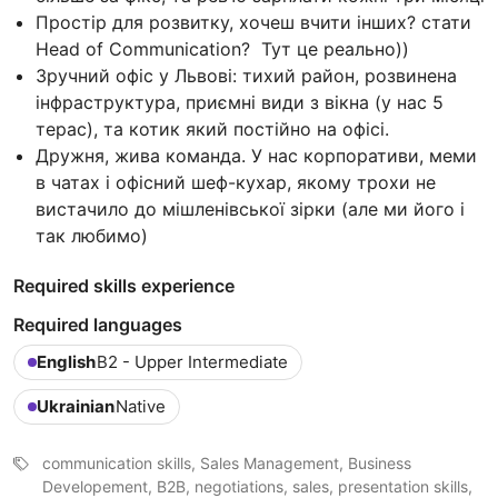
Простір для розвитку, хочеш вчити інших? стати
Head of Communication? Тут це реально))
Зручний офіс у Львові: тихий район, розвинена
інфраструктура, приємні види з вікна (у нас 5
терас), та котик який постійно на офісі.
Дружня, жива команда. У нас корпоративи, меми
в чатах і офісний шеф-кухар, якому трохи не
вистачило до мішленівської зірки (але ми його і
так любимо)
Required skills experience
Required languages
English
B2 - Upper Intermediate
Ukrainian
Native
communication skills, Sales Management, Business
Developement, B2B, negotiations, sales, presentation skills,