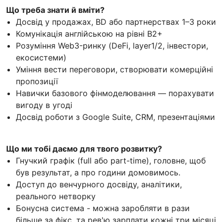
Що треба знати й вміти?
Досвід у продажах, BD або партнерствах 1–3 роки
Комунікація англійською на рівні В2+
Розуміння Web3-ринку (DeFi, layer1/2, інвестори,
екосистеми)
Уміння вести переговори, створювати комерційні
пропозиції
Навички базового фінмоделювання — порахувати
вигоду в угоді
Досвід роботи з Google Suite, CRM, презентаціями
Що ми тобі даємо для твого розвитку?
Гнучкий графік (full або part-time), головне, щоб
був результат, а про години домовимось.
Доступ до венчурного досвіду, аналітики,
реального нетворку
Бонусна система - можна заробляти в рази
більше за фікс, та рев'ю зарплати кожні три місяці